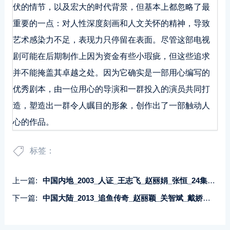
伏的情节，以及宏大的时代背景，但基本上都忽略了最
重要的一点：对人性深度刻画和人文关怀的精神，导致
艺术感染力不足，表现力只停留在表面。尽管这部电视
剧可能在后期制作上因为资金有些小瑕疵，但这些追求
并不能掩盖其卓越之处。因为它确实是一部用心编写的
优秀剧本，由一位用心的导演和一群投入的演员共同打
造，塑造出一群令人瞩目的形象，创作出了一部触动人
心的作品。
标签：
上一篇:
中国内地_2003_人证_王志飞_赵丽娟_张恒_24集全_国语中字_mp4_每集约800M_1080P
下一篇:
中国大陆_2013_追鱼传奇_赵丽颖_关智斌_戴娇倩_共36集_国语-中文字幕_MP4每集约3.0G共101.74GB_4K-2160P-超清无水印