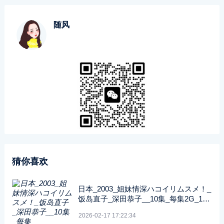
随风
猜你喜欢
日本_2003_姐妹情深ハコイリムスメ！_
饭岛直子_深田恭子__10集_每集2G_108
0P_FOD
2026-02-17 17:22:34