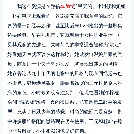
我这个资源是在微信
aufilm
那里买的。小时候和姐姐
一起在电视上观看的，这部剧充满了我童年的回忆。它
真的是一部经典之作，甚至比后来TVB推出的一些剧集
还要经典。早在九几年，它就聚焦于女性职业生活，可
见其观念的先进性。关咏荷真的非常适合被称为“娥姐”，
好像她天生就应该被这样称呼。她散发出温婉居家的气
质，随意用一个夹子夹起头发，就展现出迷人的风情。
她在香港八九十年代的电影中的风格与现在回忆起来也
不逊色，堪称港风靓女。滕丽名饰演的三元也是令人难
忘的角色。小时候并没有注意到，但现在看她的“柠檬
头”和“洗衣板”风格，真的很日系，尤其是第二部中的发
型，充满了日系少年的感觉。时尚的轮回真是有趣，剧
中许多服饰搭配的思路现在仍在使用。三元和程sir在剧
中非常般配，小生和娥姐也是好搭档。