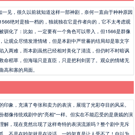
如一见，很久以前就知道这样一部神剧，奈何一直由于种种原因
1566绝对是独一档的，独就独在它是作者向的，它不太考虑观
被驯化了：比如，一定要有一个角色可以带入，但1566是群像
，让观众尽情发泄情绪，但是本剧中严世蕃的结局却是靠文字
陷入两难，而本剧虽然已经相对美化了清流，但仍时不时暗讽
救命稻草，但海瑞只是直臣，只是把利剑罢了。观众的情绪无
曲高和寡的局面。
的印象，充满了夸张和卖力的表演，展现了光彩夺目的风采。
份都像传统戏剧中的"亮相"一样。但实在不能忍受的是唐嫣的演
理解，现在竟然出现了这样奇特的表演流派吗？整个剧中充斥
爪，不是在吵架就是在说话，一吵架真是让人受不了！自以为