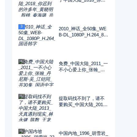
到的许多年_黄晓明_殷
桃_秦海璐_共52集_国语
中字_MP4_720P
3
2010_神话_全50集_WE
B-DL_1080P_H.264_89.
51G_MP4_国语韩字
4
免费_中国大陆_2011_一
不小心爱上你_张翰_丹
尼斯·吴_江铠同_共30集
_国语中字_MP4_720P
5
提取码找不到了，请不
要购买_中国大陆_2013_
天真遇到现实_林永健_
陈数_王龙华_共34集_国
语中字_MP4_720P
6
中国内地_1996_胡雪岩_