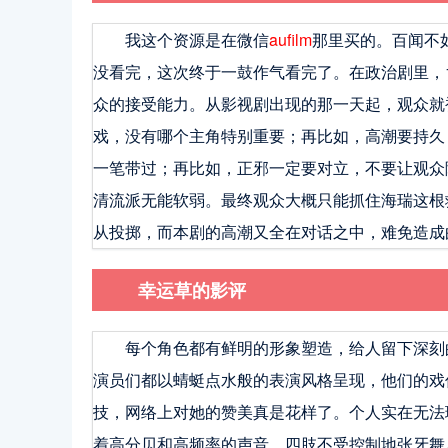
我这个资源是在微信
aufilm
那里买的。百闻不
没看完，这次终于一鼓作气看完了。在政治剧里，
众的接受能力。从影视剧出现的那一天起，观众就
戏，没有哪个主角特别重要；再比如，高潮要持久
一笔带过；再比如，正邪一定要对立，不要让观众
清流派无能软弱。最终观众大概只能抓住海瑞这根
从投掷，而本剧的高潮又全在对话之中，难免造成
幸运草的影评
每个角色都有鲜明的形象塑造，给人留下深刻
演员们都以蜻蜓点水般的表演风格呈现，他们的戏
技，网络上对她的赞美真是花样了。个人实在无法
着高分贝和高频率的声音，四肢不受控制地张牙舞