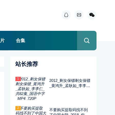
片
合集
站长推荐
1
2012_剩女保镖剩女保镖
_黄鸿升_孟耿如_李李仁
_共82集_国语中字_MP4
_720P
2
不要购买提取码找不到
了中国大陆_2018_你迟