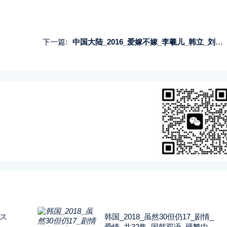
下一篇:
中国大陆_2016_爱嫁不嫁_李羲儿_韩立_刘芙伶_共35集_国语中字_MP4_1080P
ムス
韩国_2018_虽然30但仍17_剧情_
_
爱情_共32集_国韩双语_硬繁中字_