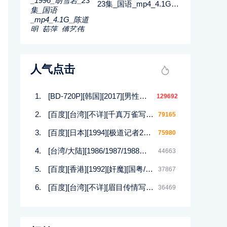
23集_国语_mp4_4.1G_
陈道明_茹萍_傅艺伟_百
度网盘
人气点击
[BD-720P][韩国][2017][男性的17种幻想][崔在焕/朴庆熙][韩语中字][MP4/1.5G][HD高清]
129692
[百度][台湾][不详][千真万雀写真集][12集][MKV]
79165
[百度][日本][1994][极道记者2马券転生篇][日语/中文软字幕][DVDISO/4.00GB]
75980
[台湾/大陆][1986/1987/1988等][四大美人合集DVD][西施/貂蝉/杨贵妃等][潘迎紫/寇世勋/顾冠忠][144集全][国语中字][88DVD/iso]
44663
[百度][香港][1992][奸魔][国粤/无字][MKV/925MB]
37867
[百度][台湾][不详][眉目传情写真集][12集][MKV]
36469