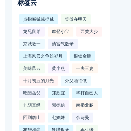
标签云
点指贼贼贼捉贼
笑傲在明天
龙兄鼠弟
摩登小宝
西关大少
京城教一
清宫气数录
上海风云之争雄岁月
恨锁金瓶
美味风云
黄小燕
一夫三妻
十月初五的月光
外父唔怕做
吃醋岳父
郑欣宜
毕打自己人
九阴真经
郭德信
南拳北腿
回到唐山
七姊妹
余诗曼
布袋和尚
铁嘴银牙
再生缘