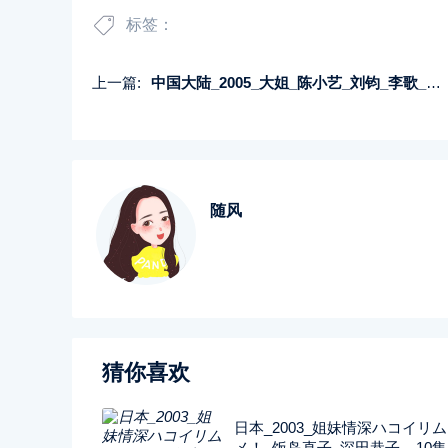
标签：
上一篇:
中国大陆_2005_大姐_陈小艺_刘钧_李歌_共19集_国语中字_MP4_单集约500M_1080P
随风
猜你喜欢
日本_2003_姐妹情深ハコイリ
メ！_饭岛直子_深田恭子__10集