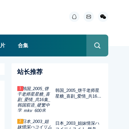
片
合集
站长推荐
1
韩国_2005_饼干老师星
星糖_喜剧_爱情_共16集
_韩国双语_硬繁中字_m
kv_600兆_480p_无台标
2
日本_2003_姐妹情深ハ
コイリムスメ！_饭岛直