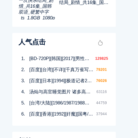
结局_剧情_共16集_国韩
双语_硬繁中字_ts_1.8G
B_1080p_八大戏剧
人气点击
[BD-720P][韩国][2017][男性的17种幻想][崔在焕/朴庆熙][韩语中字][MP4/1.5G][HD高清]
129825
[百度][台湾][不详][千真万雀写真集][12集][MKV]
79201
[百度][日本][1994][极道记者2马券転生篇][日语/中文软字幕][DVDISO/4.00GB]
76026
汤灿与高官睡觉图片 诸多高官均与汤灿有染
63116
[台湾/大陆][1986/1987/1988等][四大美人合集DVD][西施/貂蝉/杨贵妃等][潘迎紫/寇世勋/顾冠忠][144集全][国语中字][88DVD/iso]
44759
[百度][香港][1992][奸魔][国粤/无字][MKV/925MB]
37944