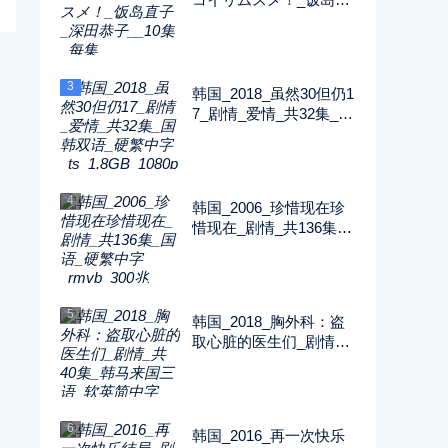
子_深田恭子__10集_每
集2G_1080P_FOD
3
韩国_2018_虽然30但仍1
7_剧情_爱情_共32集_国
韩双语_硬繁中字_ts_1.8
GB_1080p_八大戏剧台
4
韩国_2006_珍惜现在珍
惜现在_剧情_共136集_
国语_硬繁中字_rmvb_30
0兆_480p_纬来戏剧
5
韩国_2018_胸外科：盗
取心脏的医生们_剧情_
共40集_韩马来国三语_
软英简中字_ts_5GB_10
80p_SONY
6
韩国_2016_再一次快乐