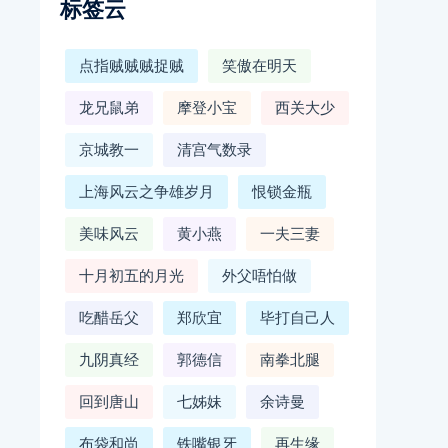
标签云
点指贼贼贼捉贼
笑傲在明天
龙兄鼠弟
摩登小宝
西关大少
京城教一
清宫气数录
上海风云之争雄岁月
恨锁金瓶
美味风云
黄小燕
一夫三妻
十月初五的月光
外父唔怕做
吃醋岳父
郑欣宜
毕打自己人
九阴真经
郭德信
南拳北腿
回到唐山
七姊妹
余诗曼
布袋和尚
铁嘴银牙
再生缘