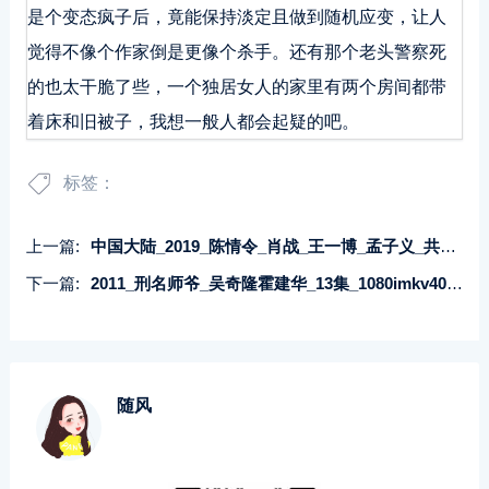
是个变态疯子后，竟能保持淡定且做到随机应变，让人
觉得不像个作家倒是更像个杀手。还有那个老头警察死
的也太干脆了些，一个独居女人的家里有两个房间都带
着床和旧被子，我想一般人都会起疑的吧。
标签：
上一篇:
中国大陆_2019_陈情令_肖战_王一博_孟子义_共50集_国语-中文字幕_MP4每集约500M共23.53GB_1080P-无水印纯净版
下一篇:
2011_刑名师爷_吴奇隆霍建华_13集_1080imkv40.74G_台语繁字_CTVHD中视_带试集
随风