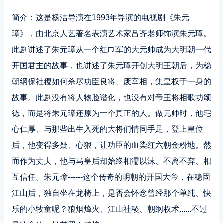
简介：这是杨洁导演在1993年导演的电视剧《朱元
璋》，由北京人艺著名表演艺术家吕齐老师饰演朱元璋。
此剧讲述了朱元璋从一个红巾军的大元帅成为大明朝一代
开国君主的故事，也讲述了朱元璋开创大明王朝后，为稳
朝纲保社稷如何杀尽功臣良将、废宰相，集皇权于一身的
故事。此剧没有将人物脸谱化，也没有对帝王将相歌功颂
德，而是将朱元璋还原为一个真正的人。做元帅时，他宅
心仁厚、与那些出生入死的大将们情同手足，登上皇位
后，他变得多疑、心狠，让功臣的血染红六朝金粉地。然
而作为丈夫，他与马皇后却始终相濡以沫、不离不弃、相
互信任。朱元璋------这个传奇的明朝的开国大帝，在稳固
江山后，独自坐在龙椅上，是否会怀念曾经那个单纯、快
乐的小牧童呢？狼烟烽火、江山社稷、朝纲权术......不过