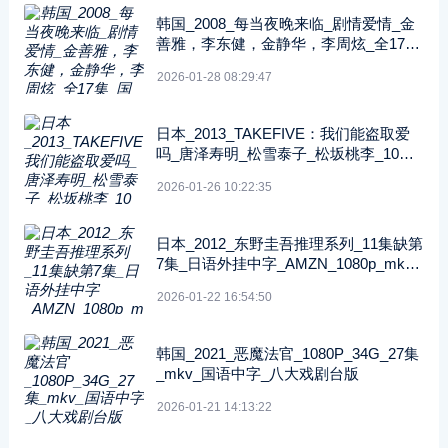
韩国_2008_每当夜晚来临_剧情爱情_金
善雅，李东健，金静华，李周炫_全17集
_国韩双语中字_8DVD原盘_33G
2026-01-28 08:29:47
日本_2013_TAKEFIVE：我们能盗取爱
吗_唐泽寿明_松雪泰子_松坂桃李_10集
全_日语中字_iso_103.57GB_蓝光原盘
2026-01-26 10:22:35
日本_2012_东野圭吾推理系列_11集缺第
7集_日语外挂中字_AMZN_1080p_mkv_
每集约2.5G
2026-01-22 16:54:50
韩国_2021_恶魔法官_1080P_34G_27集
_mkv_国语中字_八大戏剧台版
2026-01-21 14:13:22