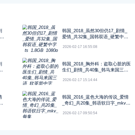
剧
韩国_2018_虽然30但仍17_剧情_
中字
爱情_共32集_国韩双语_硬繁中字_
ts_1.8GB_1080p_八大戏剧台
2026-02-17 16:55:08
剧
韩国_2018_胸外科：盗取心脏的医
b
生们_剧情_共40集_韩马来国三语_
软英简中字_ts_5GB_1080p_SON
2026-02-17 15:14:44
Y
情
韩国_2016_蓝色大海的传说_爱情
_
_奇幻_共20集_韩语软日字_mkv_
每集3G_1080P_DisneyPlus
2026-02-17 09:50:54