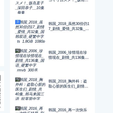
子_深田恭子__10集_每
集2G_1080P_FOD
3
韩国_2018_虽然30但仍1
7_剧情_爱情_共32集_国
韩双语_硬繁中字_ts_1.8
GB_1080p_八大戏剧台
4
韩国_2006_珍惜现在珍
惜现在_剧情_共136集_
国语_硬繁中字_rmvb_30
0兆_480p_纬来戏剧
5
韩国_2018_胸外科：盗
取心脏的医生们_剧情_
共40集_韩马来国三语_
软英简中字_ts_5GB_10
80p_SONY
6
韩国_2016_再一次快乐