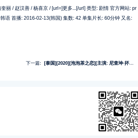
南奎丽
/
赵汉善
/
杨喜京
/ [url=]更多...[/url] 类型: 剧情 官方网站:
pr
语 首播: 2016-02-13(韩国) 集数: 42 单集片长: 60分钟 又名:
下一篇:
[泰国][2020][泡泡茶之恋][主演: 尼查坤·抔勒威查固 / 洪天逸 / 婵査勒姆·曼纳萨朋][13集全][泰语中字][720p][mp4/每集约800m]