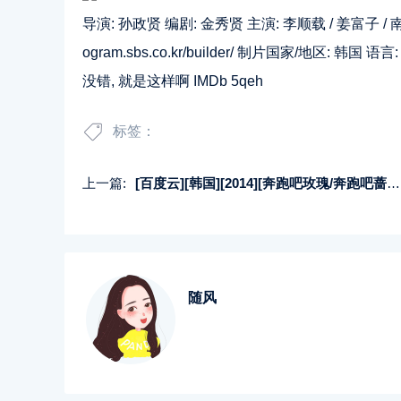
导演:
孙政贤
编剧:
金秀贤
主演:
李顺载
/
姜富子
/
ogram.sbs.co.kr/builder/
制片国家/地区: 韩国 语言: 韩
没错, 就是这样啊 IMDb 5qeh
标签：
上一篇:
[百度云][韩国][2014][奔跑吧玫瑰/奔跑吧蔷薇][李英雅/高周元][全123集][韩语中字][rmvb/每集约240-320M左右]
随风