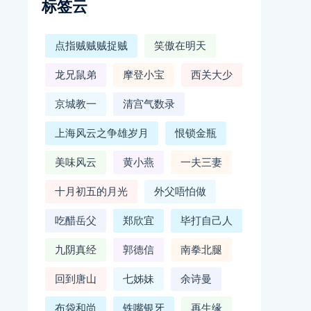
标签云
点指贼贼贼捉贼
笑傲在明天
龙兄鼠弟
摩登小宝
西关大少
京城教一
清宫气数录
上海风云之争雄岁月
恨锁金瓶
美味风云
黄小燕
一夫三妻
十月初五的月光
外父唔怕做
吃醋岳父
郑欣宜
毕打自己人
九阴真经
郭德信
南拳北腿
回到唐山
七姊妹
余诗曼
布袋和尚
铁嘴银牙
再生缘