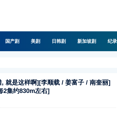
国产剧
美剧
日韩剧
新加坡剧
纪录
, 就是这样啊][李顺载 / 姜富子 / 南奎丽]
.每2集约830m左右]