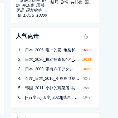
结局_剧情_共16集_国韩
双语_硬繁中字_ts_1.8G
B_1080p_八大戏剧
人气点击
日本_2006_唯一的爱_龟梨和也_绫濑遥_平冈佑太_10集全_日语_繁中字幕_AVI_每集约910M_720P
16903
日本_2020_机动搜查队404_绫野刚_星野源_11集全_日语_中文字幕_2160P-4K_37.32G
16171
日本_2009_家有六子アタシんちの男子_喜剧_共11集_日语外挂中字_avi_每集800m共13g_无台标
10060
百度_日本_2016_小豆豆电视台_日语_外挂字幕_7集全_MKV_1080p.Amazon_13.6G
3242
韩国_2011_小伙的蔬菜店_共24集_国韩双语_软简中字_mkv_1.8GB_480p_无台标
2589
[+百度云][印度][2020][喘息：阴影入侵][印度语][中文简体][全12集][MKV/每集1.5-3.3GB][2160P/32.53G]‘’
1949