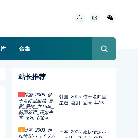
片
合集
站长推荐
1
韩国_2005_饼干老师星
星糖_喜剧_爱情_共16集
_韩国双语_硬繁中字_m
kv_600兆_480p_无台标
2
日本_2003_姐妹情深ハ
コイリムスメ！_饭岛直