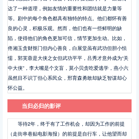
达了一种道理，例如友情的重要性和团结就是力量等
等。剧中的每个角色都具有独特的特点。他们都怀有善
良的心灵，积极乐观。然而，他们也有一些鲜明的缺
陷，使得他们的角色更加可信，情节更加生动。比如，
佟湘玉贪财抠门但内心善良，白展堂虽有武功但胆小怯
懦，郭芙蓉是大侠之女但武功平平，吕秀才意外成为“关
中大侠”，李大嘴是个文盲，莫小贝贪吃爱逃学，燕小六
虽然目不识丁但心系民众，邢育森勇敢却缺乏智谋却心
怀公益。
当归必归的影评
等待2年，终于有了工作机会，却因为工作的前提
（走街串巷贴电影海报）的前提是自行车，让他望而却