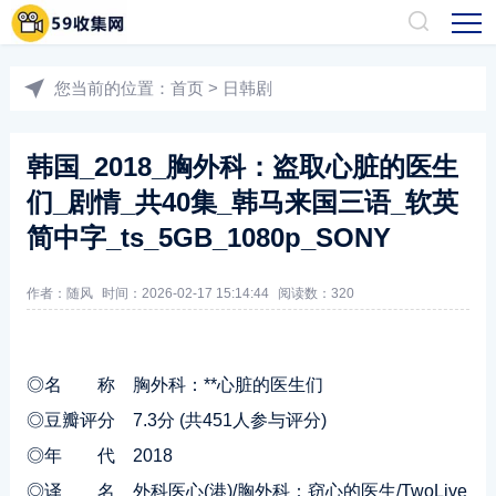
您当前的位置：
首页
>
日韩剧
韩国_2018_胸外科：盗取心脏的医生
们_剧情_共40集_韩马来国三语_软英
简中字_ts_5GB_1080p_SONY
作者：随风
时间：2026-02-17 15:14:44
阅读数：
320
◎名 称 胸外科：**心脏的医生们
◎豆瓣评分 7.3分 (共451人参与评分)
◎年 代 2018
◎译 名 外科医心(港)/胸外科：窃心的医生/TwoLive