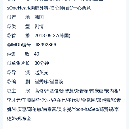
sOneHeart/胸腔外科-盜心師(台)/一心两意
◎产 地 韩国
◎类 型 剧情
◎首 播 2018-09-27(韩国)
◎IMDb编号 tt8992866
◎集 数 40
◎单集片长 30分钟
◎导 演 赵英光
◎编 剧 崔秀珍/崔昌焕
◎主 演 高修/严基俊/徐智慧/郑普硕/南庆邑/安内相/
李才元/车顺裴/孙光业/赵在允/崔代勋/金叡园/郑熙泰/张素
妍/朴庆惠/郑侑敏/南泰富/吴东旻/Yoon-haSeo/郑贤锡/李
德姬/郑东奎