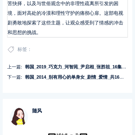
苦抉择，以及与世俗观念中的非理性疏离所引发的困
境，面对高处的冷漠和理性守护的痛彻心扉。这部电视
剧勇敢地探索了这些主题，让观众感受到了情感的冲击
和思想的挑战。
标签：
上一篇:
韩国_2019_巧克力_河智苑_尹启相_张胜祖_16集_韩语软中字_mkv_每集1.3-2.6G_1080P、Netflix
下一篇:
韩国_2014_别有用心的单身女_剧情_爱情_共16集_国语_简中_mkv_2GB_720p_oh!k
随风