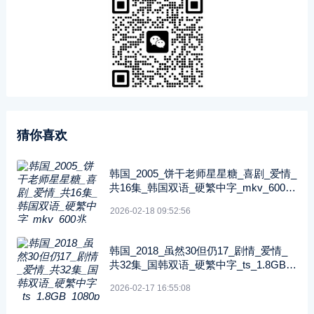
猜你喜欢
韩国_2005_饼干老师星星糖_喜剧_爱情_
共16集_韩国双语_硬繁中字_mkv_600兆
_480p_无台标
2026-02-18 09:52:56
韩国_2018_虽然30但仍17_剧情_爱情_
共32集_国韩双语_硬繁中字_ts_1.8GB_1
080p_八大戏剧台
2026-02-17 16:55:08