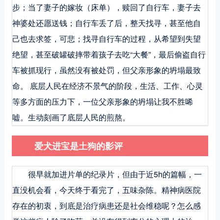
步；当了妻子的嫁妆（床单），赎回了自行车，妻子去
神婆处还愿送钱；自行车丢了后，整天找寻，甚至他自
己也去求签，可悲；找寻自行车的过程，从希望到失望
绝望，甚至破罐破摔带着孩子去吃“大餐”，最后偷盗自行
车被抓现行，虽然没有被处罚，但父亲形象的坍塌最致
命。 底层人民在经济不景气的阶段，生活、工作、心灵
等多方面的压力下，一位父亲形象的坍塌让我不胜唏
嘘。生动刻画了底层人民的煎熬。
爱犬进宝是土狗的影评
很早就加进片单的纪录片，但由于近5h的篇幅，一
直没机会看，今天终于看完了，五味杂陈。精神病医院
存在的初衷，到底是治疗病患还是社会维稳呢？怎么感