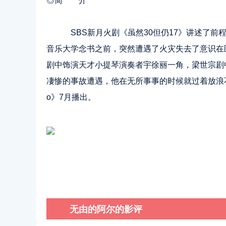
◎简 介
SBS新月火剧《虽然30但仍17》讲述了前程
音乐大学念书之前，突然遭遇了火灾失去了意识在医
剧中饰演天才小提琴演奏者宇徐丽一角，梁世宗剧
凄惨的事故遭遇，他在无所事事的时候就过着放浪
o》7月播出。
无由的阿尔的影评