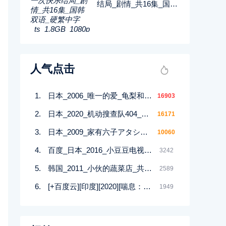
结局_剧情_共16集_国韩
双语_硬繁中字_ts_1.8G
B_1080p_八大戏剧
人气点击
日本_2006_唯一的爱_龟梨和也_绫濑遥_平冈佑太_10集全_日语_繁中字幕_AVI_每集约910M_720P
16903
日本_2020_机动搜查队404_绫野刚_星野源_11集全_日语_中文字幕_2160P-4K_37.32G
16171
日本_2009_家有六子アタシんちの男子_喜剧_共11集_日语外挂中字_avi_每集800m共13g_无台标
10060
百度_日本_2016_小豆豆电视台_日语_外挂字幕_7集全_MKV_1080p.Amazon_13.6G
3242
韩国_2011_小伙的蔬菜店_共24集_国韩双语_软简中字_mkv_1.8GB_480p_无台标
2589
[+百度云][印度][2020][喘息：阴影入侵][印度语][中文简体][全12集][MKV/每集1.5-3.3GB][2160P/32.53G]‘’
1949