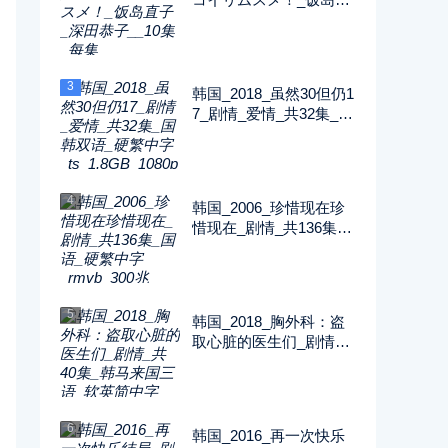
子_深田恭子__10集_每
集2G_1080P_FOD
3
韩国_2018_虽然30但仍1
7_剧情_爱情_共32集_国
韩双语_硬繁中字_ts_1.8
GB_1080p_八大戏剧台
4
韩国_2006_珍惜现在珍
惜现在_剧情_共136集_
国语_硬繁中字_rmvb_30
0兆_480p_纬来戏剧
5
韩国_2018_胸外科：盗
取心脏的医生们_剧情_
共40集_韩马来国三语_
软英简中字_ts_5GB_10
80p_SONY
6
韩国_2016_再一次快乐