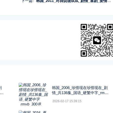
下一篇:
韩国_2011_对我说谎试试_剧情_喜剧_爱情_共16集_国韩语中字_八大戏剧HD_TS_每集1.7g_1080P
剧
韩国_2006_珍惜现在珍惜现在_剧
中字
情_共136集_国语_硬繁中字_rmvb
_300兆_480p_纬来戏剧
2026-02-17 15:39:15