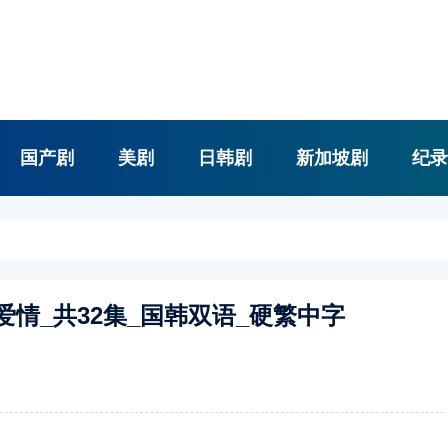
国产剧
美剧
日韩剧
新加坡剧
纪录
情_爱情_共32集_国韩双语_硬繁中字