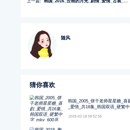
上一篇:
韩国_2016_云画的月光_剧情_爱情_古装_共18集_韩语简繁多国字幕_mkv_每集1.3G-2.9G_1080P—Netflix
随风
猜你喜欢
韩国_2005_饼干老师星星糖_喜
_爱情_共16集_韩国双语_硬繁
_mkv_600兆_480p_无台标
2026-02-18 09:52:56