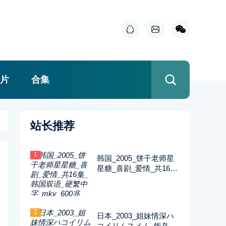
片
合集
站长推荐
1
韩国_2005_饼干老师星
星糖_喜剧_爱情_共16集
_韩国双语_硬繁中字_m
kv_600兆_480p_无台标
2
日本_2003_姐妹情深ハ
コイリムスメ！_饭岛直