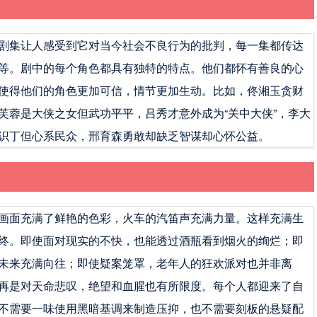
剧集让人感受到它对当今社会不良行为的批判，每一集都传达
等。剧中的每个角色都具有独特的特点。他们都怀有善良的心
使得他们的角色更加可信，情节更加生动。比如，佟湘玉贪财
芙蓉是大侠之女但武功平平，吕秀才意外成为“关中大侠”，李大
识丁但心系民众，邢育森勇敢却缺乏智谋却心怀公益。
画面充满了鲜艳的色彩，火车的汽笛声充满力量。这样充满生
终。即使面对现实的不快，也能透过酒瓶看到烟火的绚烂；即
未来充满向往；即使疑案笼罩，老年人的狂欢派对也并非离
再是对天命悲叹，绝望和血腥也有所限度。每个人都迎来了自
不需要一味使用黑暗基调来制造压抑，也不需要刻板的悬疑配