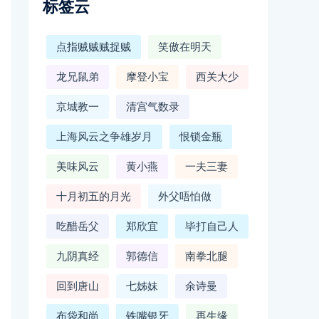
标签云
点指贼贼贼捉贼
笑傲在明天
龙兄鼠弟
摩登小宝
西关大少
京城教一
清宫气数录
上海风云之争雄岁月
恨锁金瓶
美味风云
黄小燕
一夫三妻
十月初五的月光
外父唔怕做
吃醋岳父
郑欣宜
毕打自己人
九阴真经
郭德信
南拳北腿
回到唐山
七姊妹
余诗曼
布袋和尚
铁嘴银牙
再生缘