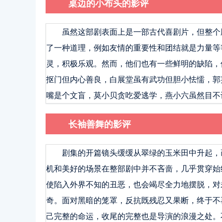
桌边的小布头的影评
虽然这部剧表面上是一部古代喜剧片，但整个
了一种道理，例如友情的重要性和团结就是力量等
灵，积极乐观。然而，他们也有一些鲜明的缺陷，
抠门但内心善良，白展堂虽有武功但胆小怯懦，郭
嘴是个文盲，莫小贝贪吃爱逃学，燕小六虽然目不
长袖善舞的影评
剧集的开篇镜头缓缓从翠绿的玉米田中升起，
机和美好的场景在整部剧中并不吝啬，几乎贯穿始
使陷入外界不知的丑恶，也会竭尽全力地摆脱，对
奇。面对黑暗的笼罩，反抗既残忍又果断，终于不
己完整的命运，收尾的完整也是导演的浪漫之处。