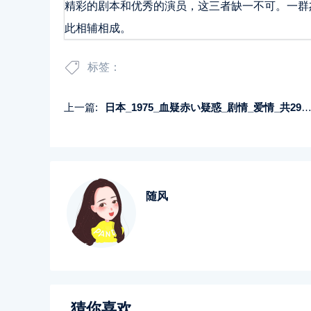
精彩的剧本和优秀的演员，这三者缺一不可。一群
此相辅相成。
标签：
上一篇:
日本_1975_血疑赤い疑惑_剧情_爱情_共29集_国日双语.中文字幕_vob每集约1.0GB_DVD也不知道是哪一版.权当盲盒吧
随风
猜你喜欢