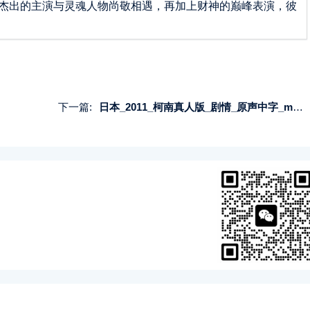
杰出的主演与灵魂人物尚敬相遇，再加上财神的巅峰表演，彼
下一篇:
日本_2011_柯南真人版_剧情_原声中字_mkv_共23G_是电影和电视的合集