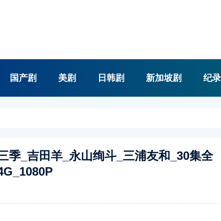
国产剧
美剧
日韩剧
新加坡剧
纪录
全三季_吉田羊_永山绚斗_三浦友和_30集全
G_1080P