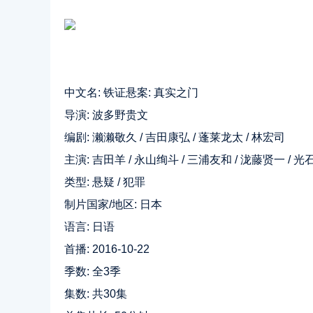
中文名: 铁证悬案: 真实之门
导演: 波多野贵文
编剧: 濑濑敬久 / 吉田康弘 / 蓬莱龙太 / 林宏司
主演: 吉田羊 / 永山绚斗 / 三浦友和 / 泷藤贤一 / 光
类型: 悬疑 / 犯罪
制片国家/地区: 日本
语言: 日语
首播: 2016-10-22
季数: 全3季
集数: 共30集