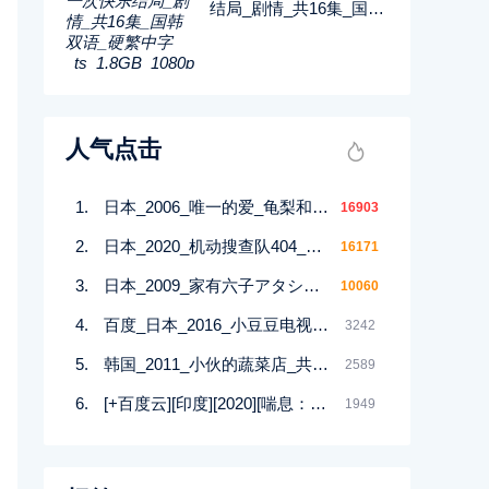
结局_剧情_共16集_国韩
双语_硬繁中字_ts_1.8G
B_1080p_八大戏剧
人气点击
日本_2006_唯一的爱_龟梨和也_绫濑遥_平冈佑太_10集全_日语_繁中字幕_AVI_每集约910M_720P
16903
日本_2020_机动搜查队404_绫野刚_星野源_11集全_日语_中文字幕_2160P-4K_37.32G
16171
日本_2009_家有六子アタシんちの男子_喜剧_共11集_日语外挂中字_avi_每集800m共13g_无台标
10060
百度_日本_2016_小豆豆电视台_日语_外挂字幕_7集全_MKV_1080p.Amazon_13.6G
3242
韩国_2011_小伙的蔬菜店_共24集_国韩双语_软简中字_mkv_1.8GB_480p_无台标
2589
[+百度云][印度][2020][喘息：阴影入侵][印度语][中文简体][全12集][MKV/每集1.5-3.3GB][2160P/32.53G]‘’
1949