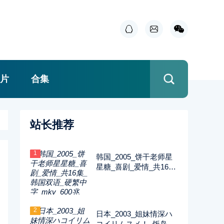
片
合集
站长推荐
1
韩国_2005_饼干老师星
星糖_喜剧_爱情_共16集
_韩国双语_硬繁中字_m
kv_600兆_480p_无台标
2
日本_2003_姐妹情深ハ
コイリムスメ！_饭岛直