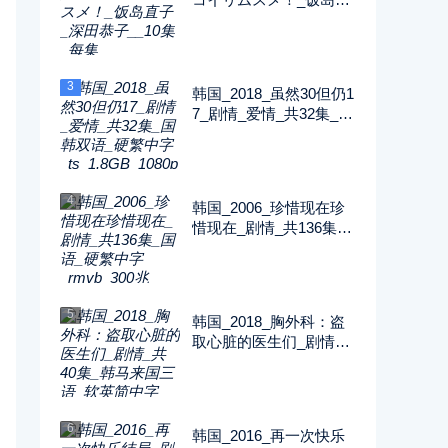
子_深田恭子__10集_每
集2G_1080P_FOD
3
韩国_2018_虽然30但仍1
7_剧情_爱情_共32集_国
韩双语_硬繁中字_ts_1.8
GB_1080p_八大戏剧台
4
韩国_2006_珍惜现在珍
惜现在_剧情_共136集_
国语_硬繁中字_rmvb_30
0兆_480p_纬来戏剧
5
韩国_2018_胸外科：盗
取心脏的医生们_剧情_
共40集_韩马来国三语_
软英简中字_ts_5GB_10
80p_SONY
6
韩国_2016_再一次快乐