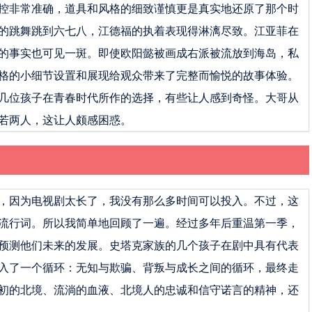
控非常准确，道具和风格的细致谨慎更是真实地还原了那个时
的跳舞跳到六七八，江德福的执着表现得淋漓尽致。江亚菲在
的事实也可见一斑。即使欧阳懿被画成右派被流放到海岛，私
格的小细节设置和展现给观众带来了完整而愉悦的故事体验。
几位孩子在青春时代所作的选择，有些让人感到奇怪。大哥从
若两人，这让人颇感困惑。
，因为电视剧太长了，我没有那么多时间可以投入。不过，这
流行词。所以我简单地回顾了一遍。经过多年后重温第一季，
预测他们未来的发展。史塔克家族的几个孩子在剧中具有代表
入了一个循环：无知与欺骗、背叛与成长之间的循环，最终走
初的北境、流淌的血液、北境人的忠诚和信守诺言的精神，还