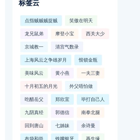
标签云
点指贼贼贼捉贼
笑傲在明天
龙兄鼠弟
摩登小宝
西关大少
京城教一
清宫气数录
上海风云之争雄岁月
恨锁金瓶
美味风云
黄小燕
一夫三妻
十月初五的月光
外父唔怕做
吃醋岳父
郑欣宜
毕打自己人
九阴真经
郭德信
南拳北腿
回到唐山
七姊妹
余诗曼
布袋和尚
铁嘴银牙
再生缘