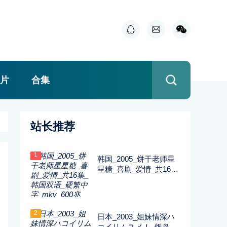
片
合集
站长推荐
1
韩国_2005_饼干老师星
星糖_喜剧_爱情_共16集
_韩国双语_硬繁中字_m
kv_600兆_480p_无台标
2
日本_2003_姐妹情深ハ
コイリムスメ！_饭岛直