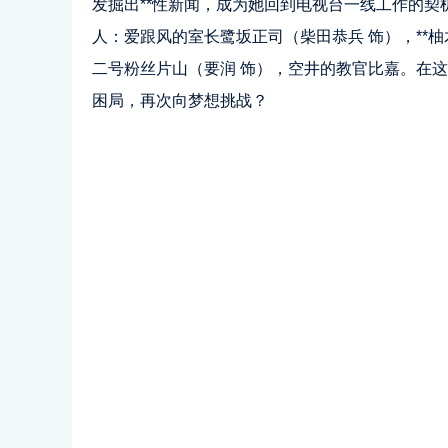
发掘出**性新闻，成为她回到电视台一线工作的契
人：爱跟风的室长鹭坂正司（柴田恭兵 饰），**
二号粉丝片山（要润 饰），空井的教官比嘉。在
困局，再次向梦想挑战？