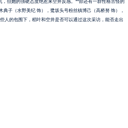
机，但她的强硬态度绝惹来空井反感。**部还有一群性格古怪的
柚木典子（水野美纪 饰），鹭坂头号粉丝槙博己（高桥努 饰），
这些人的包围下，稻叶和空井是否可以通过这次采访，能否走出