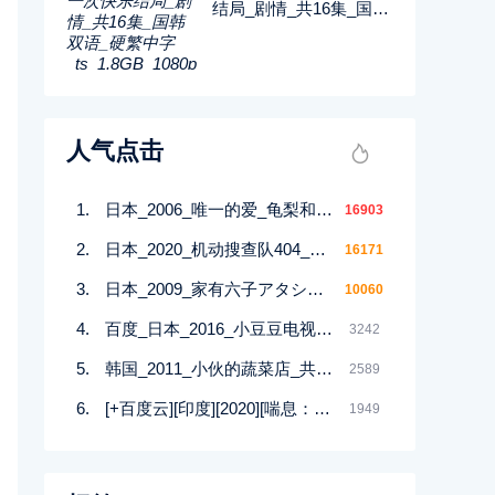
结局_剧情_共16集_国韩
双语_硬繁中字_ts_1.8G
B_1080p_八大戏剧
人气点击
日本_2006_唯一的爱_龟梨和也_绫濑遥_平冈佑太_10集全_日语_繁中字幕_AVI_每集约910M_720P
16903
日本_2020_机动搜查队404_绫野刚_星野源_11集全_日语_中文字幕_2160P-4K_37.32G
16171
日本_2009_家有六子アタシんちの男子_喜剧_共11集_日语外挂中字_avi_每集800m共13g_无台标
10060
百度_日本_2016_小豆豆电视台_日语_外挂字幕_7集全_MKV_1080p.Amazon_13.6G
3242
韩国_2011_小伙的蔬菜店_共24集_国韩双语_软简中字_mkv_1.8GB_480p_无台标
2589
[+百度云][印度][2020][喘息：阴影入侵][印度语][中文简体][全12集][MKV/每集1.5-3.3GB][2160P/32.53G]‘’
1949