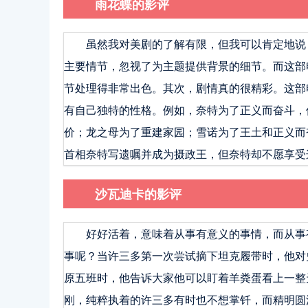
雨花蝶的影评
虽然我对美剧的了解有限，但我可以肯定地说
主要情节，忽视了为主题提供背景的细节。而这部
节处理得非常出色。其次，剧情真的很精彩。这部
有自己独特的性格。例如，奈特为了正义而奋斗，
价；龙之母为了重建家园；雪诺为了王土和正义而
首相奈特写遗嘱并成为摄政王，但奈特却不愿享受
沙瓦迪卡的影评
好好活着，意味着从事有意义的事情，而从事
事呢？当许三多第一次尝试摘下坦克履带时，他对
原五班时，他告诉大家他可以盯着羊粪蛋看上一整
刚，纯粹执着的许三多有时也不想掌钎，而精明圆