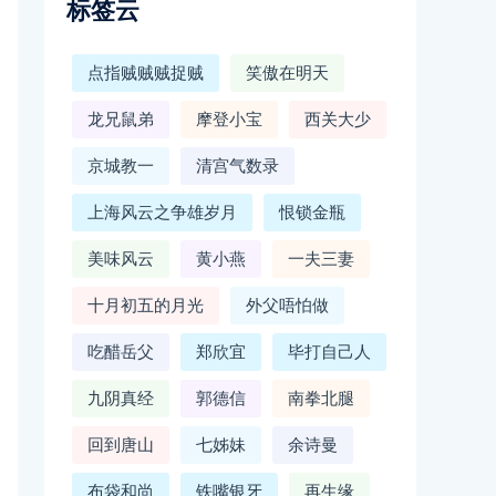
标签云
点指贼贼贼捉贼
笑傲在明天
龙兄鼠弟
摩登小宝
西关大少
京城教一
清宫气数录
上海风云之争雄岁月
恨锁金瓶
美味风云
黄小燕
一夫三妻
十月初五的月光
外父唔怕做
吃醋岳父
郑欣宜
毕打自己人
九阴真经
郭德信
南拳北腿
回到唐山
七姊妹
余诗曼
布袋和尚
铁嘴银牙
再生缘