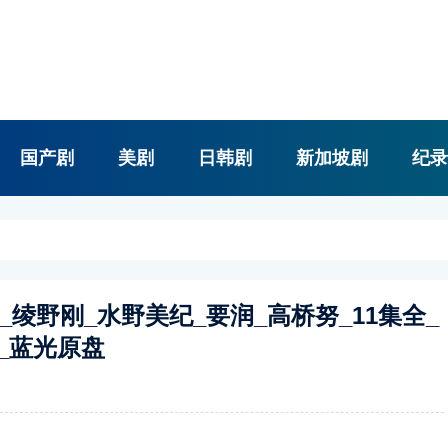
国产剧
美剧
日韩剧
新加坡剧
纪录
衣_绫野刚_水野美纪_要润_高桥努_11集全_
GB_蓝光原盘