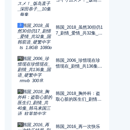
子_深田恭子__10集_每
集2G_1080P_FOD
3
韩国_2018_虽然30但仍1
7_剧情_爱情_共32集_国
韩双语_硬繁中字_ts_1.8
GB_1080p_八大戏剧台
4
韩国_2006_珍惜现在珍
惜现在_剧情_共136集_
国语_硬繁中字_rmvb_30
0兆_480p_纬来戏剧
5
韩国_2018_胸外科：盗
取心脏的医生们_剧情_
共40集_韩马来国三语_
软英简中字_ts_5GB_10
80p_SONY
6
韩国_2016_再一次快乐