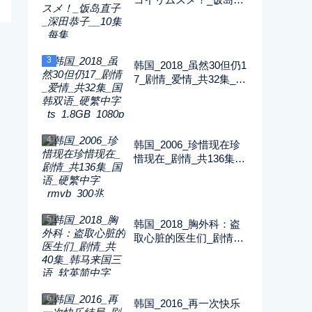
子_深田恭子__10集_每
集2G_1080P_FOD
3
韩国_2018_虽然30但仍1
7_剧情_爱情_共32集_国
韩双语_硬繁中字_ts_1.8
GB_1080p_八大戏剧台
4
韩国_2006_珍惜现在珍
惜现在_剧情_共136集_
国语_硬繁中字_rmvb_30
0兆_480p_纬来戏剧
5
韩国_2018_胸外科：盗
取心脏的医生们_剧情_
共40集_韩马来国三语_
软英简中字_ts_5GB_10
80p_SONY
6
韩国_2016_再一次快乐