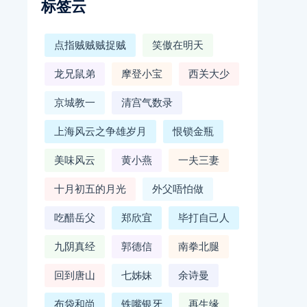
标签云
点指贼贼贼捉贼
笑傲在明天
龙兄鼠弟
摩登小宝
西关大少
京城教一
清宫气数录
上海风云之争雄岁月
恨锁金瓶
美味风云
黄小燕
一夫三妻
十月初五的月光
外父唔怕做
吃醋岳父
郑欣宜
毕打自己人
九阴真经
郭德信
南拳北腿
回到唐山
七姊妹
余诗曼
布袋和尚
铁嘴银牙
再生缘