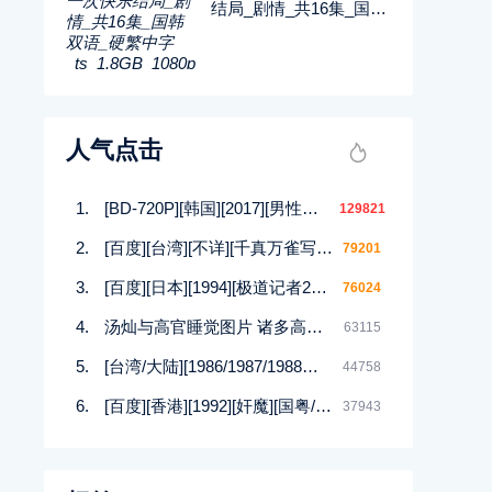
结局_剧情_共16集_国韩
双语_硬繁中字_ts_1.8G
B_1080p_八大戏剧
人气点击
[BD-720P][韩国][2017][男性的17种幻想][崔在焕/朴庆熙][韩语中字][MP4/1.5G][HD高清]
129821
[百度][台湾][不详][千真万雀写真集][12集][MKV]
79201
[百度][日本][1994][极道记者2马券転生篇][日语/中文软字幕][DVDISO/4.00GB]
76024
汤灿与高官睡觉图片 诸多高官均与汤灿有染
63115
[台湾/大陆][1986/1987/1988等][四大美人合集DVD][西施/貂蝉/杨贵妃等][潘迎紫/寇世勋/顾冠忠][144集全][国语中字][88DVD/iso]
44758
[百度][香港][1992][奸魔][国粤/无字][MKV/925MB]
37943