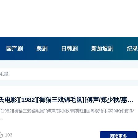
国产剧
美剧
日韩剧
新加坡剧
纪录
锦毛鼠
[中国香港][邵氏电影][1982][御猫三戏锦毛鼠][傅声/郑少秋/惠英红][国粤双语中字][4K修复][MKV/2.56G]
[1982][御猫三戏锦毛鼠][傅声/郑少秋/惠英红][国粤双语中字][4K修复][M
..
103
阅读更多