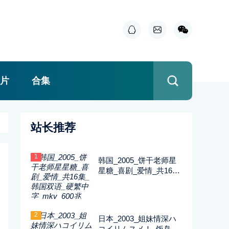
片
合集
站长推荐
1
韩国_2005_饼干老师星
星糖_喜剧_爱情_共16集
_韩国双语_硬繁中字_m
kv_600兆_480p_无台标
2
日本_2003_姐妹情深ハ
コイリムスメ！_饭岛直