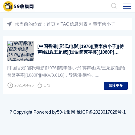
您当前的位置：
首页
> TAG信息列表 > 蔡李佛小子
[中国香港][邵氏电影][1976][蔡李佛小子][傅
声/甄妮/王龙威][国语简繁字幕][1080P]
[MKV/3.81G]
[中国香港][邵氏电影][1976][蔡李佛小子][傅声/甄妮/王龙威][国语
简繁字幕][1080P][MKV/3.81G]，导演:张彻/午......
2021-04-25
172
阅读更多
? Copyright Powered by
59收集网
豫ICP备2023017028号-1