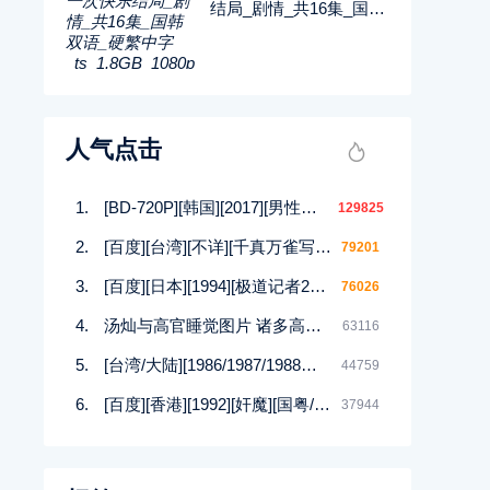
结局_剧情_共16集_国韩
双语_硬繁中字_ts_1.8G
B_1080p_八大戏剧
人气点击
[BD-720P][韩国][2017][男性的17种幻想][崔在焕/朴庆熙][韩语中字][MP4/1.5G][HD高清]
129825
[百度][台湾][不详][千真万雀写真集][12集][MKV]
79201
[百度][日本][1994][极道记者2马券転生篇][日语/中文软字幕][DVDISO/4.00GB]
76026
汤灿与高官睡觉图片 诸多高官均与汤灿有染
63116
[台湾/大陆][1986/1987/1988等][四大美人合集DVD][西施/貂蝉/杨贵妃等][潘迎紫/寇世勋/顾冠忠][144集全][国语中字][88DVD/iso]
44759
[百度][香港][1992][奸魔][国粤/无字][MKV/925MB]
37944