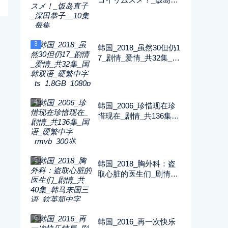
子_深田恭子__10集_每
集2G_1080P_FOD
3
韩国_2018_虽然30但仍1
7_剧情_爱情_共32集_国
韩双语_硬繁中字_ts_1.8
GB_1080p_八大戏剧台
4
韩国_2006_珍惜现在珍
惜现在_剧情_共136集_
国语_硬繁中字_rmvb_30
0兆_480p_纬来戏剧
5
韩国_2018_胸外科：盗
取心脏的医生们_剧情_
共40集_韩马来国三语_
软英简中字_ts_5GB_10
80p_SONY
6
韩国_2016_再一次快乐