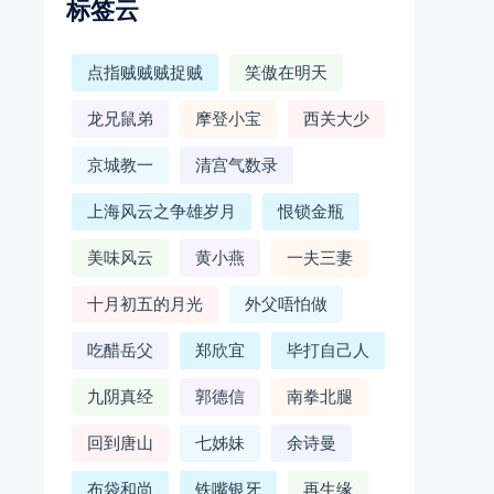
标签云
点指贼贼贼捉贼
笑傲在明天
龙兄鼠弟
摩登小宝
西关大少
京城教一
清宫气数录
上海风云之争雄岁月
恨锁金瓶
美味风云
黄小燕
一夫三妻
十月初五的月光
外父唔怕做
吃醋岳父
郑欣宜
毕打自己人
九阴真经
郭德信
南拳北腿
回到唐山
七姊妹
余诗曼
布袋和尚
铁嘴银牙
再生缘