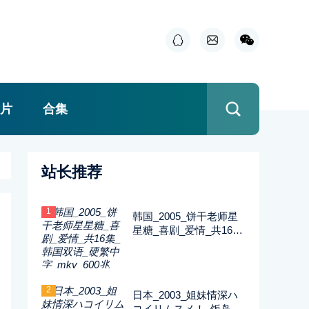
片
合集
站长推荐
1
韩国_2005_饼干老师星
星糖_喜剧_爱情_共16集
_韩国双语_硬繁中字_m
kv_600兆_480p_无台标
2
日本_2003_姐妹情深ハ
コイリムスメ！_饭岛直