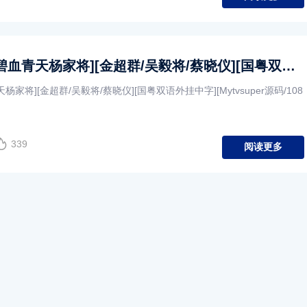
[ATV][1994][碧血青天杨家将][金超群/吴毅将/蔡晓仪][国粤双语外挂中字][Mytvsuper源码/1080P][30集全/每集约1.2G]
血青天杨家将][金超群/吴毅将/蔡晓仪][国粤双语外挂中字][Mytvsuper源码/108
339
阅读更多