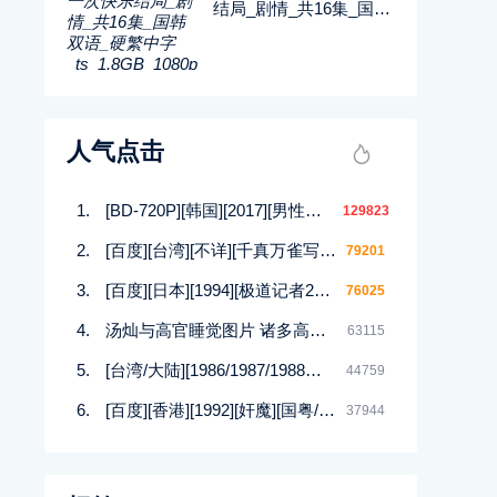
结局_剧情_共16集_国韩
双语_硬繁中字_ts_1.8G
B_1080p_八大戏剧
人气点击
[BD-720P][韩国][2017][男性的17种幻想][崔在焕/朴庆熙][韩语中字][MP4/1.5G][HD高清]
129823
[百度][台湾][不详][千真万雀写真集][12集][MKV]
79201
[百度][日本][1994][极道记者2马券転生篇][日语/中文软字幕][DVDISO/4.00GB]
76025
汤灿与高官睡觉图片 诸多高官均与汤灿有染
63115
[台湾/大陆][1986/1987/1988等][四大美人合集DVD][西施/貂蝉/杨贵妃等][潘迎紫/寇世勋/顾冠忠][144集全][国语中字][88DVD/iso]
44759
[百度][香港][1992][奸魔][国粤/无字][MKV/925MB]
37944