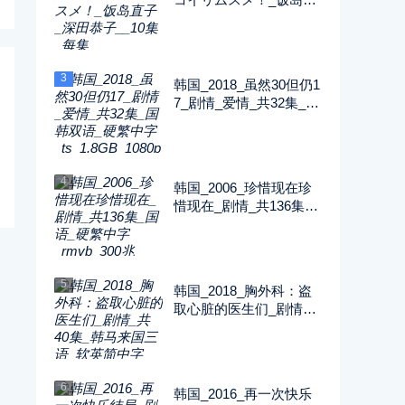
子_深田恭子__10集_每
集2G_1080P_FOD
3
韩国_2018_虽然30但仍1
7_剧情_爱情_共32集_国
韩双语_硬繁中字_ts_1.8
GB_1080p_八大戏剧台
4
韩国_2006_珍惜现在珍
惜现在_剧情_共136集_
国语_硬繁中字_rmvb_30
0兆_480p_纬来戏剧
5
韩国_2018_胸外科：盗
取心脏的医生们_剧情_
共40集_韩马来国三语_
软英简中字_ts_5GB_10
80p_SONY
6
韩国_2016_再一次快乐