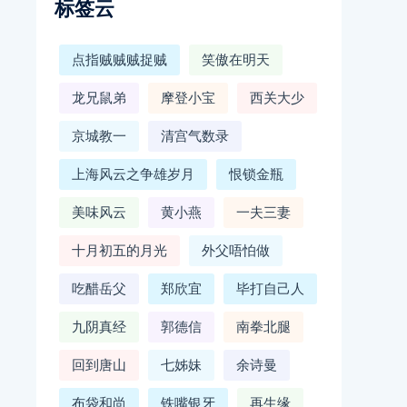
标签云
点指贼贼贼捉贼
笑傲在明天
龙兄鼠弟
摩登小宝
西关大少
京城教一
清宫气数录
上海风云之争雄岁月
恨锁金瓶
美味风云
黄小燕
一夫三妻
十月初五的月光
外父唔怕做
吃醋岳父
郑欣宜
毕打自己人
九阴真经
郭德信
南拳北腿
回到唐山
七姊妹
余诗曼
布袋和尚
铁嘴银牙
再生缘