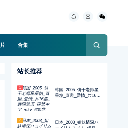
片
合集
站长推荐
1
韩国_2005_饼干老师星
星糖_喜剧_爱情_共16集
_韩国双语_硬繁中字_m
kv_600兆_480p_无台标
2
日本_2003_姐妹情深ハ
コイリムスメ！_饭岛直