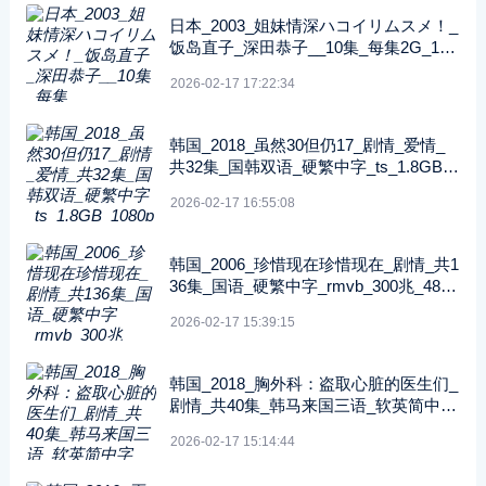
日本_2003_姐妹情深ハコイリムスメ！_
饭岛直子_深田恭子__10集_每集2G_108
0P_FOD
2026-02-17 17:22:34
韩国_2018_虽然30但仍17_剧情_爱情_
共32集_国韩双语_硬繁中字_ts_1.8GB_1
080p_八大戏剧台
2026-02-17 16:55:08
韩国_2006_珍惜现在珍惜现在_剧情_共1
36集_国语_硬繁中字_rmvb_300兆_480p
_纬来戏剧
2026-02-17 15:39:15
韩国_2018_胸外科：盗取心脏的医生们_
剧情_共40集_韩马来国三语_软英简中字
_ts_5GB_1080p_SONY
2026-02-17 15:14:44