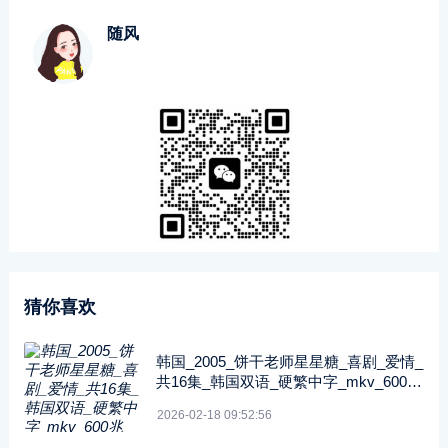
随风
猜你喜欢
韩国_2005_饼干老师星星糖_喜剧_爱情_
共16集_韩国双语_硬繁中字_mkv_600兆
_480p_无台标
2026-02-18 09:52:56