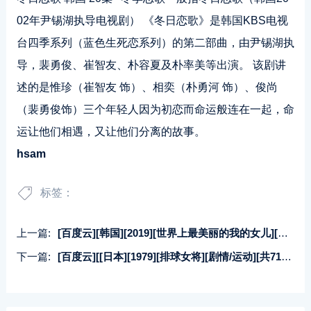
02年尹锡湖执导电视剧） 《冬日恋歌》是韩国KBS电视
台四季系列（蓝色生死恋系列）的第二部曲，由尹锡湖执
导，裴勇俊、崔智友、朴容夏及朴率美等出演。 该剧讲
述的是惟珍（崔智友 饰）、相奕（朴勇河 饰）、俊尚
（裴勇俊饰）三个年轻人因为初恋而命运般连在一起，命
运让他们相遇，又让他们分离的故事。
hsam
标签：
上一篇:
[百度云][韩国][2019][世界上最美丽的我的女儿][剧情/家庭][共82集][国韩双语/繁中][mkv/1.2GB][1080p/无台标]
下一篇:
[百度云][[日本][1979][排球女将][剧情/运动][共71集][中文字幕中日双语][VOB/东映DVD9/7碟][55.05G]