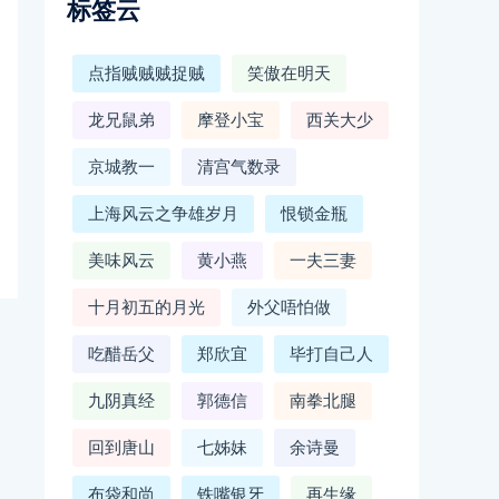
标签云
点指贼贼贼捉贼
笑傲在明天
龙兄鼠弟
摩登小宝
西关大少
京城教一
清宫气数录
上海风云之争雄岁月
恨锁金瓶
美味风云
黄小燕
一夫三妻
十月初五的月光
外父唔怕做
吃醋岳父
郑欣宜
毕打自己人
九阴真经
郭德信
南拳北腿
回到唐山
七姊妹
余诗曼
布袋和尚
铁嘴银牙
再生缘