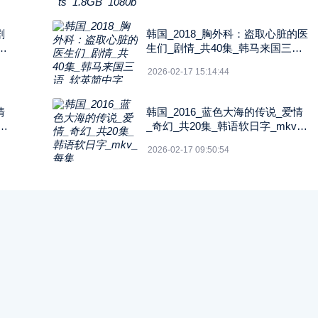
剧
韩国_2018_胸外科：盗取心脏的医
b
生们_剧情_共40集_韩马来国三语_
软英简中字_ts_5GB_1080p_SON
2026-02-17 15:14:44
Y
情
韩国_2016_蓝色大海的传说_爱情
_
_奇幻_共20集_韩语软日字_mkv_
每集3G_1080P_DisneyPlus
2026-02-17 09:50:54