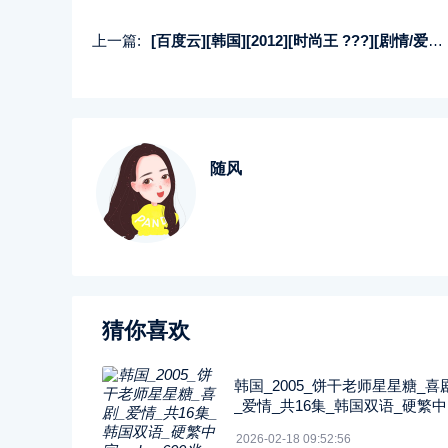
上一篇:
[百度云][韩国][2012][时尚王 ???][剧情/爱情][共20集][韩国双语/软中字][mkv/1.6GB][720p/sbsHD]
随风
猜你喜欢
韩国_2005_饼干老师星星糖_喜
_爱情_共16集_韩国双语_硬繁
_mkv_600兆_480p_无台标
2026-02-18 09:52:56