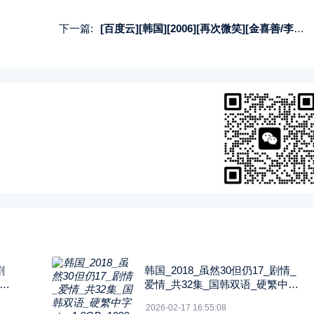
下一篇:
[百度云][韩国][2006][再次微笑][金喜善/李东健][22集全][国韩双语中字][MKV][每集约470M]
剧
韩国_2018_虽然30但仍17_剧情_
中字
爱情_共32集_国韩双语_硬繁中字_
ts_1.8GB_1080p_八大戏剧台
2026-02-17 16:55:08