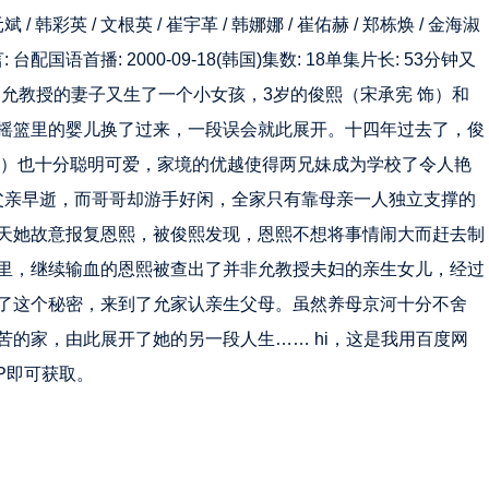
元斌
/
韩彩英
/
文根英
/
崔宇革
/
韩娜娜
/
崔佑赫
/
郑栋焕
/
金海淑
 台配国语首播: 2000-09-18(韩国)集数: 18单集片长: 53分钟又
 Fairy Tale 允教授的妻子又生了一个小女孩，3岁的俊熙（宋承宪 饰）和
摇篮里的婴儿换了过来，一段误会就此展开。十四年过去了，俊
饰）也十分聪明可爱，家境的优越使得两兄妹成为学校了令人艳
为父亲早逝，而哥哥却游手好闲，全家只有靠母亲一人独立支撑的
天她故意报复恩熙，被俊熙发现，恩熙不想将事情闹大而赶去制
里，继续输血的恩熙被查出了并非允教授夫妇的亲生女儿，经过
了这个秘密，来到了允家认亲生父母。虽然养母京河十分不舍
的家，由此展开了她的另一段人生…… hi，这是我用百度网
P即可获取。