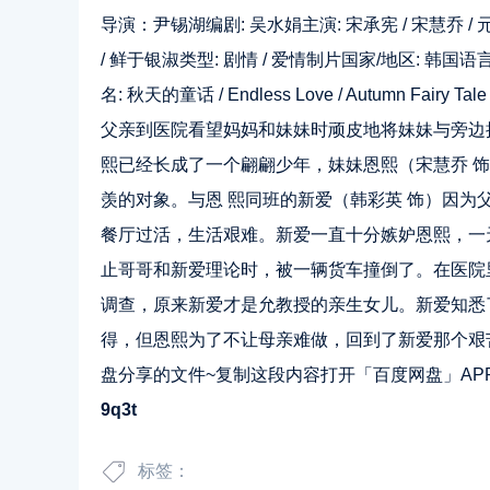
导演：尹锡湖
编剧:
吴水娟
主演:
宋承宪
/
宋慧乔
/
/
鲜于银淑
类型: 剧情 / 爱情制片国家/地区: 韩国语言:
名: 秋天的童话 / Endless Love / Autumn
父亲到医院看望妈妈和妹妹时顽皮地将妹妹与旁边
熙已经长成了一个翩翩少年，妹妹恩熙（宋慧乔 
羡的对象。与恩 熙同班的新爱（韩彩英 饰）因
餐厅过活，生活艰难。新爱一直十分嫉妒恩熙，一
止哥哥和新爱理论时，被一辆货车撞倒了。在医院
调查，原来新爱才是允教授的亲生女儿。新爱知悉
得，但恩熙为了不让母亲难做，回到了新爱那个艰苦
盘分享的文件~复制这段内容打开「百度网盘」AP
9q3t
标签：