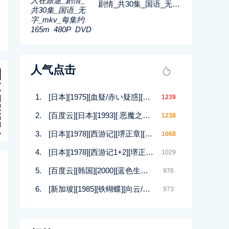
剧情_共30集_国语_无字
_mkv_每集约165m_480
P_DVD压制
人气点击
[日本][1975][血疑/赤い疑惑][山口百惠/三浦友和/宇津井健][29集全][国日双语中字][D9原盘文件7碟55G]
1239
[百度云][日本][1993][ 恶魔之吻 悪魔のKISS(12集全)]奥山佳惠 / 深津绘里 / 常盘贵子 / 西岛秀俊[日语无字][AVI共3.75G][稀缺]
1238
[日本][1978][西游记][堺正章][52集全][日语+英语无字][16D9+1D5 VOB/114.8GB][576P][百度网盘]
1068
[日本][1978][西游记1+2][堺正章/夏目雅子][52集][英语无字][BDMV/每集7G[1080i、蓝光原盘]
1029
[百度云][韩国][2000][蓝色生死恋][宋慧乔][18集][台配国语/无字][mkv/每集1G][480P]
976
[新加坡][1985][铁蝴蝶][向云/郑宛玲/陈澍承][26集全][576P][国语无字][mp4/每集约560M]
973