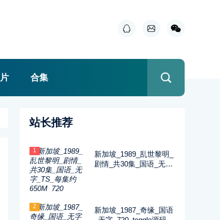
片
合集
站长推荐
1
新加坡_1989_乱世黎明_
剧情_共30集_国语_无字
_TS_每集约650M_720
2
新加坡_1987_奇缘_国语
_无字_720_toggle源码