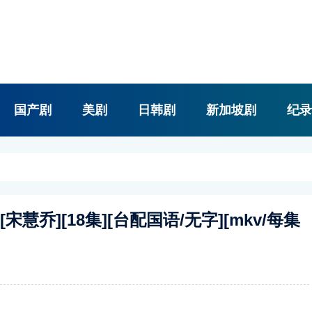
国产剧
美剧
日韩剧
新加坡剧
纪录
][宋慧乔][18集][台配国语/无字][mkv/每集