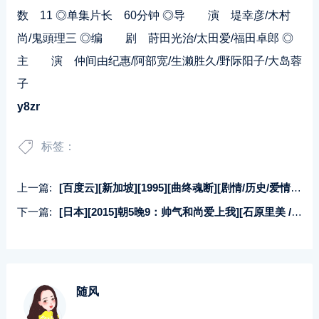
数 11 ◎单集片长 60分钟 ◎导 演 堤幸彦/木村
尚/鬼頭理三 ◎编 剧 莳田光治/太田爱/福田卓郎 ◎
主 演 仲间由纪惠/阿部宽/生濑胜久/野际阳子/大岛蓉
子
y8zr
标签：
上一篇:
[百度云][新加坡][1995][曲终魂断][剧情/历史/爱情][共5集][国语无字][mp4/每集400mb]
下一篇:
[日本][2015]朝5晚9：帅气和尚爱上我][石原里美 / 山下智久 / 田中圭][10集全][日语中字][iso/148.32GB][蓝光原盘]
随风