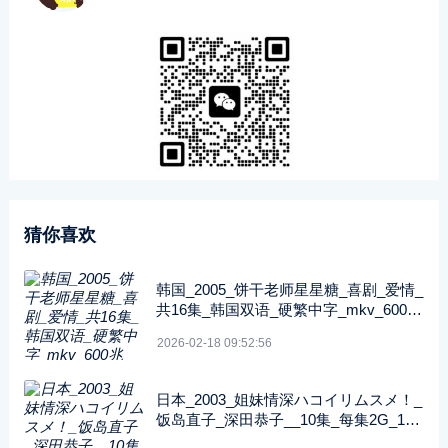
猜你喜欢
韩国_2005_饼干老师星星糖_喜剧_爱情_
共16集_韩国双语_硬繁中字_mkv_600兆
_480p_无台标
2026-02-18 09:52:56
日本_2003_姐妹情深ハコイリムスメ！_
饭岛直子_深田恭子__10集_每集2G_108
0P_FOD