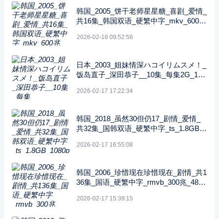
韩国_2005_饼干老师星星糖_喜剧_爱情_
共16集_韩国双语_硬繁中字_mkv_600兆
_480p_无台标
2026-02-18 09:52:56
日本_2003_姐妹情深ハコイリムスメ！_
饭岛直子_深田恭子__10集_每集2G_108
0P_FOD
2026-02-17 17:22:34
韩国_2018_虽然30但仍17_剧情_爱情_
共32集_国韩双语_硬繁中字_ts_1.8GB_1
080p_八大戏剧台
2026-02-17 16:55:08
韩国_2006_珍惜现在珍惜现在_剧情_共1
36集_国语_硬繁中字_rmvb_300兆_480p
_纬来戏剧
2026-02-17 15:39:15