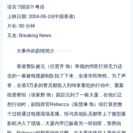
语言:?国语?/ 粤语
上映日期: 2004-06-10(中国香港)
片长: 90 分钟
又名: Breaking News
大事件的剧情简介 · · · · · ·
香港警队被元（任贤齐 饰）率领的悍匪打得无力还
击的一幕被电视摄制队拍了下来，全港市民哗然。为了声
誉，全港3万多的警员都投入到缉拿重犯的行动中。重案
组督察恒（张家辉 饰）跟踪元到了一栋大厦，在他们正
想行动时，副指挥官Rebecca（陈慧琳 饰）却打算把整
个过程通过电视现场直播。恒与其他队员都带上了微型摄
影机冲入了现场，大厦内早已躲着另一班劫匪，形势凶
险，Rebecca却想剪掉此片断。在大厦内挟持人质的元把