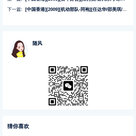
下一篇:
[中国香港][2009][机动部队-同袍][任达华/邵美琪/林雪][国粤双语中字][1080P/MKV/1.81G]
随风
猜你喜欢