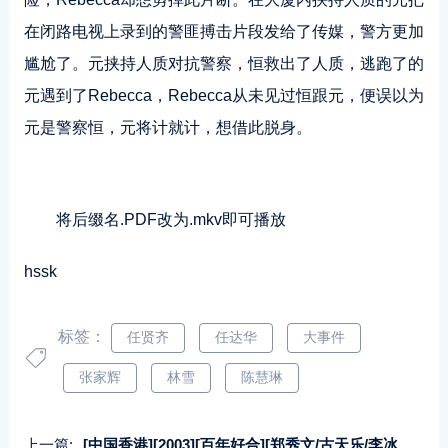
在闭路电视上录到的警匪搏击片段发给了传媒，警方更加
尴尬了。元挟持人质对抗警察，恒救出了人质，逃跑了的
元遇到了Rebecca，Rebecca从未见过恒跟元，便误以为
元是警察恒，元将计就计，想借此脱身。
将后缀名.PDF改为.mkv即可播放
hssk
标签：
任贤齐
任达华
大事件
张家辉
林雪
陈慧琳
上一篇:
[中国香港][2003][百年好合][郑秀文/古天乐/李冰冰][国粤双语中字][MKV/3.82G/1080P]