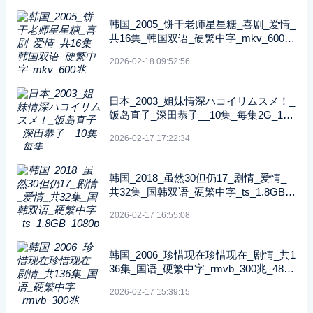
韩国_2005_饼干老师星星糖_喜剧_爱情_
共16集_韩国双语_硬繁中字_mkv_600兆
_480p_无台标
2026-02-18 09:52:56
日本_2003_姐妹情深ハコイリムスメ！_
饭岛直子_深田恭子__10集_每集2G_108
0P_FOD
2026-02-17 17:22:34
韩国_2018_虽然30但仍17_剧情_爱情_
共32集_国韩双语_硬繁中字_ts_1.8GB_1
080p_八大戏剧台
2026-02-17 16:55:08
韩国_2006_珍惜现在珍惜现在_剧情_共1
36集_国语_硬繁中字_rmvb_300兆_480p
_纬来戏剧
2026-02-17 15:39:15