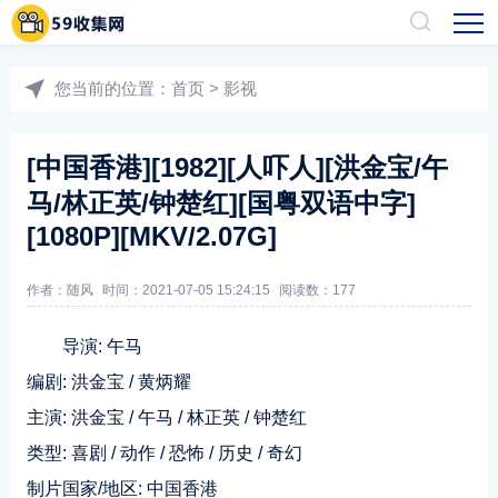
您当前的位置：
首页
>
影视
[中国香港][1982][人吓人][洪金宝/午
马/林正英/钟楚红][国粤双语中字]
[1080P][MKV/2.07G]
作者：随风
时间：2021-07-05 15:24:15
阅读数：
177
导演: 午马
编剧: 洪金宝 / 黄炳耀
主演: 洪金宝 / 午马 / 林正英 / 钟楚红
类型: 喜剧 / 动作 / 恐怖 / 历史 / 奇幻
制片国家/地区: 中国香港