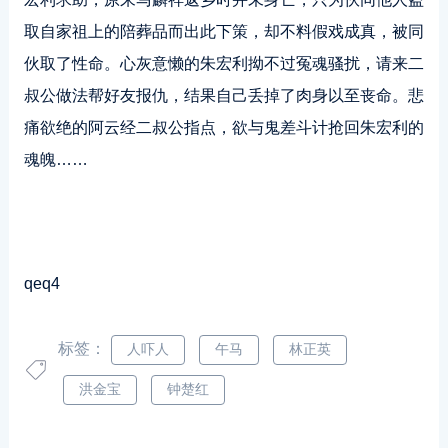
取自家祖上的陪葬品而出此下策，却不料假戏成真，被同
伙取了性命。心灰意懒的朱宏利拗不过冤魂骚扰，请来二
叔公做法帮好友报仇，结果自己丢掉了肉身以至丧命。悲
痛欲绝的阿云经二叔公指点，欲与鬼差斗计抢回朱宏利的
魂魄……
qeq4
标签：
人吓人
午马
林正英
洪金宝
钟楚红