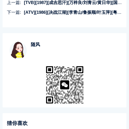
上一篇:
[TVB][1987][成吉思汗][万梓良/刘青云/黄日华][国粤双语无字][Mytvsuper源码/1080P][10集全/每集约1.3G]
下一篇:
[ATV][1986][决战江湖][李青山/鲁振顺/叶玉萍][粤语外挂中字][Mytvsuper源码/1080P][25集全/每集约1.8G]
随风
猜你喜欢