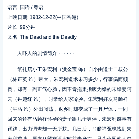
语言: 国语 / 粤语
上映日期: 1982-12-22(中国香港)
片长: 99分钟
又名: The Dead and the Deadly
人吓人的剧情简介 · · · · · ·
纸扎店小工朱宏利（洪金宝 饰）自小由道士二叔公
（林正英 饰）带大，朱宏利道术未习多少，行事偶而颠
倒，却有一副正气心肠，因不肯拖累指腹为婚的未婚妻阿
云（钟楚红 饰），时常给人家冷脸。朱宏利好友马麟祥
（午马 饰）外出闯荡，返乡时却变成了一具尸体，一同
回来的还有马麟祥怀孕的妻子跟几个男伴，朱宏利感事有
蹊跷，出力调查却一无所获。几日后，马麟祥冤魂找到朱
宏利求助，原来马麟祥返乡时并未身亡，只为伙同他人盗