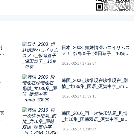
剧
日本_2003_姐妹情深ハコイリムス
中字
メ！_饭岛直子_深田恭子__10集_
每集2G_1080P_FOD
2026-02-17 17:22:34
_
韩国_2006_珍惜现在珍惜现在_剧
字_
情_共136集_国语_硬繁中字_rmvb
_300兆_480p_纬来戏剧
2026-02-17 15:39:15
的医
韩国_2016_再一次快乐结局_剧情
语_
_共16集_国韩双语_硬繁中字_ts_
N
1.8GB_1080p_八大戏剧
2026-02-17 11:38:37