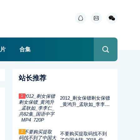
片
合集
站长推荐
1
2012_剩女保镖剩女保镖
_黄鸿升_孟耿如_李李仁
_共82集_国语中字_MP4
_720P
2
不要购买提取码找不到
了中国大陆_2018_你迟