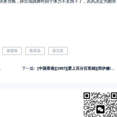
决赛当晚，静出场跳舞时由于体力不支倒下了，高风决定为她弹
谢霆锋
陈奕迅
陈洁灵
下一篇:
[中国香港][1997][爱上百分百英雄][郑伊健/陈小春/梁咏琪][国粤双语中字][1080P][MKV/2.2G]