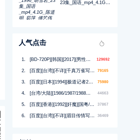
23集_国语_mp4_4.1G_
陈道明_茹萍_傅艺伟_百
度网盘
人气点击
[BD-720P][韩国][2017][男性的17种幻想][崔在焕/朴庆熙][韩语中字][MP4/1.5G][HD高清]
129692
[百度][台湾][不详][千真万雀写真集][12集][MKV]
79165
[百度][日本][1994][极道记者2马券転生篇][日语/中文软字幕][DVDISO/4.00GB]
75980
[台湾/大陆][1986/1987/1988等][四大美人合集DVD][西施/貂蝉/杨贵妃等][潘迎紫/寇世勋/顾冠忠][144集全][国语中字][88DVD/iso]
44663
[百度][香港][1992][奸魔][国粤/无字][MKV/925MB]
37867
[百度][台湾][不详][眉目传情写真集][12集][MKV]
36469