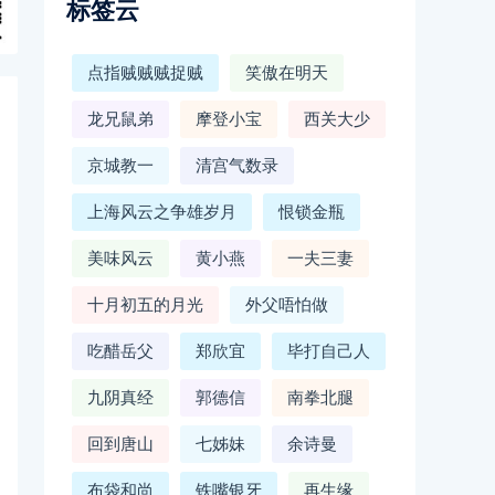
标签云
点指贼贼贼捉贼
笑傲在明天
龙兄鼠弟
摩登小宝
西关大少
京城教一
清宫气数录
上海风云之争雄岁月
恨锁金瓶
美味风云
黄小燕
一夫三妻
十月初五的月光
外父唔怕做
吃醋岳父
郑欣宜
毕打自己人
九阴真经
郭德信
南拳北腿
回到唐山
七姊妹
余诗曼
布袋和尚
铁嘴银牙
再生缘