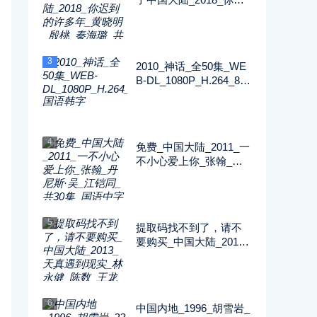
到的许多年_黄晓明_殷
桃_秦海璐_共52集_国语
中字_MP4_720P
3
2010_神话_全50集_WE
B-DL_1080P_H.264_89.
51G_MP4_国语韩字
4
免费_中国大陆_2011_一
不小心爱上你_张翰_丹
尼斯·吴_江铠同_共30集
_国语中字_MP4_720P
5
提取码找不到了，请不
要购买_中国大陆_2013_
天真遇到现实_林永健_
陈数_王龙华_共34集_国
语中字_MP4_720P
6
中国内地_1996_胡雪岩_