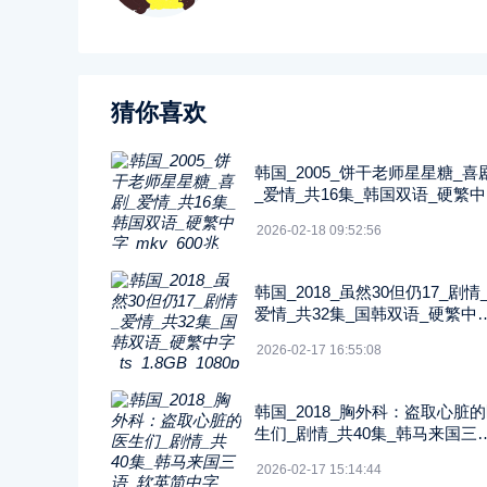
猜你喜欢
韩国_2005_饼干老师星星糖_喜
_爱情_共16集_韩国双语_硬繁
_mkv_600兆_480p_无台标
2026-02-18 09:52:56
韩国_2018_虽然30但仍17_剧情
爱情_共32集_国韩双语_硬繁中
ts_1.8GB_1080p_八大戏剧台
2026-02-17 16:55:08
韩国_2018_胸外科：盗取心脏
生们_剧情_共40集_韩马来国三
软英简中字_ts_5GB_1080p_SO
2026-02-17 15:14:44
Y