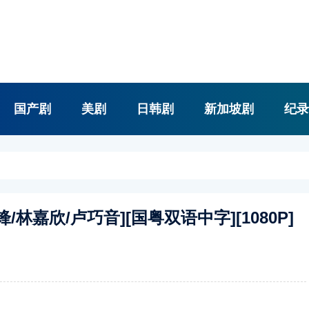
国产剧
美剧
日韩剧
新加坡剧
纪录
霆锋/林嘉欣/卢巧音][国粤双语中字][1080P]