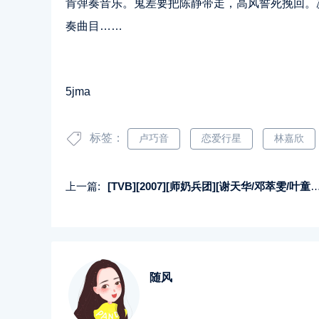
肯弹奏音乐。鬼差要把陈静带走，高风誓死挽回。
奏曲目……
5jma
标签：
卢巧音
恋爱行星
林嘉欣
上一篇:
[TVB][2007][师奶兵团][谢天华/邓萃雯/叶童][国粤双语中字][GOTV源码/MKV][20集全/单集约800M]
随风