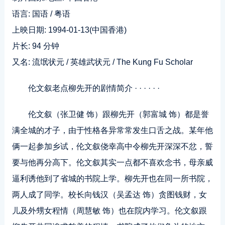
语言: 国语 / 粤语
上映日期: 1994-01-13(中国香港)
片长: 94 分钟
又名: 流氓状元 / 英雄武状元 / The Kung Fu Scholar
伦文叙老点柳先开的剧情简介 · · · · · ·
伦文叙（张卫健 饰）跟柳先开（郭富城 饰）都是誉
满全城的才子，由于性格各异常常发生口舌之战。某年他
俩一起参加乡试，伦文叙侥幸高中令柳先开深深不忿，誓
要与他再分高下。伦文叙其实一点都不喜欢念书，母亲威
逼利诱他到了省城的书院上学。柳先开也在同一所书院，
两人成了同学。校长向钱汉（吴孟达 饰）贪图钱财，女
儿及外甥女程情（周慧敏 饰）也在院内学习。伦文叙跟