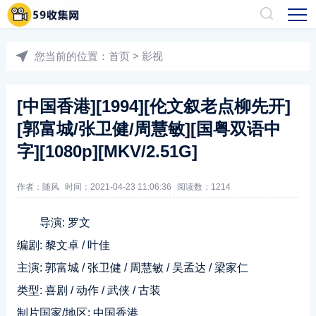
您当前的位置：
首页
>
影视
[中国香港][1994][伦文叙老点柳先开]
[郭富城/张卫健/周慧敏][国粤双语中
字][1080p][MKV/2.51G]
作者：随风
时间：2021-04-23 11:06:36
阅读数：
1214
导演: 罗文
编剧: 黎文卓 / 叶佳
主演: 郭富城 / 张卫健 / 周慧敏 / 吴孟达 / 梁家仁
类型: 喜剧 / 动作 / 武侠 / 古装
制片国家/地区: 中国香港