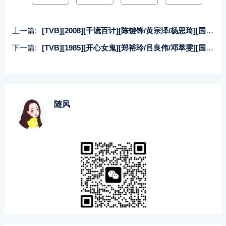
上一篇:
[TVB][2008][千谎百计][陈键锋/黄宗泽/杨思琦][国粤双语简繁中字][GOTV源码/MKV][20集全/单集约820M]
下一篇:
[TVB][1985][开心女鬼][郑裕玲/吕良伟/邓萃雯][国粤双语无字][GOTV源码/MKV][20集全/单集约770M]
随风