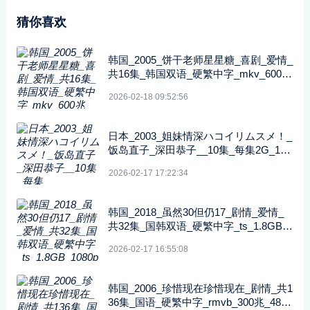
猜你喜欢
韩国_2005_饼干老师星星糖_喜剧_爱情_
共16集_韩国双语_硬繁中字_mkv_600兆
_480p_无台标
2026-02-18 09:52:56
日本_2003_姐妹情深ハコイリムスメ！_
饭岛直子_深田恭子__10集_每集2G_108
0P_FOD
2026-02-17 17:22:34
韩国_2018_虽然30但仍17_剧情_爱情_
共32集_国韩双语_硬繁中字_ts_1.8GB_1
080p_八大戏剧台
2026-02-17 16:55:08
韩国_2006_珍惜现在珍惜现在_剧情_共1
36集_国语_硬繁中字_rmvb_300兆_480p