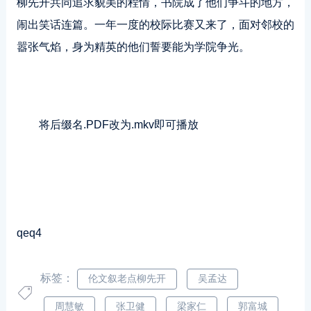
柳先开共同追求貌美的程情，书院成了他们争斗的地方，
闹出笑话连篇。一年一度的校际比赛又来了，面对邻校的
嚣张气焰，身为精英的他们誓要能为学院争光。
将后缀名.PDF改为.mkv即可播放
qeq4
标签：
伦文叙老点柳先开
吴孟达
周慧敏
张卫健
梁家仁
郭富城