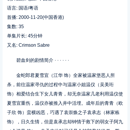
语言: 国语/粤语
首播: 2000-11-20(中国香港)
集数: 35
单集片长: 45分钟
又名: Crimson Sabre
碧血剑的剧情简介 · · · · · ·
金蛇郎君夏雪宜（江华 饰）全家被温家堡恶人所
杀，前往温家寻仇的过程中与温家小姐温仪（吴美珩
饰）相爱结合生下女儿青青，却无奈温家几老利用温仪使
夏雪宜重伤，温仪亦被推入井中活埋。成年后的青青（欧
子欣 饰）蛮横凶恶，巧遇了袁崇焕之子袁承志（林家栋
饰），日久生情，但是袁承志却钟情于救下的弱女子阿九