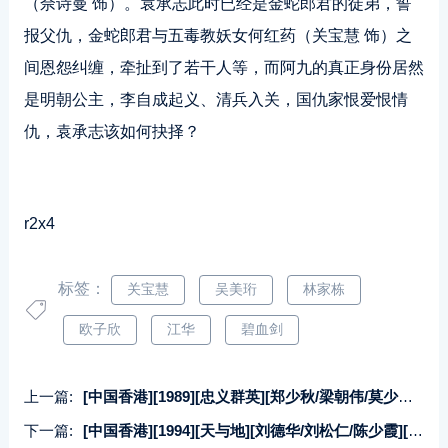
（佘诗曼 饰）。袁承志此时已经是金蛇郎君的徒弟，誓
报父仇，金蛇郎君与五毒教妖女何红药（关宝慧 饰）之
间恩怨纠缠，牵扯到了若干人等，而阿九的真正身份居然
是明朝公主，李自成起义、清兵入关，国仇家恨爱恨情
仇，袁承志该如何抉择？
r2x4
标签：
关宝慧
吴美珩
林家栋
欧子欣
江华
碧血剑
上一篇:
[中国香港][1989][忠义群英][郑少秋/梁朝伟/莫少聪][国粤双语中字][1080P][MKV/7.48G]
下一篇:
[中国香港][1994][天与地][刘德华/刘松仁/陈少霞][国粤双语中字][1080P][MKV/3.65G]