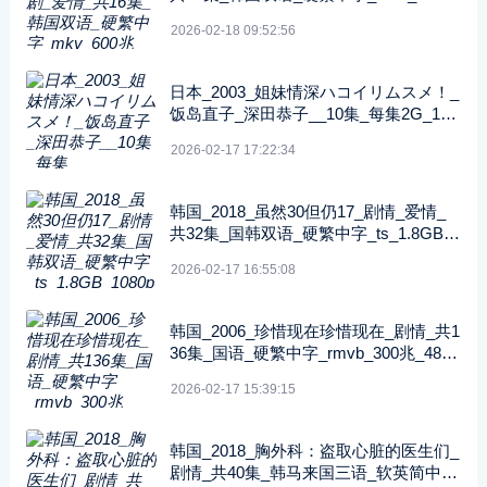
_480p_无台标
2026-02-18 09:52:56
日本_2003_姐妹情深ハコイリムスメ！_
饭岛直子_深田恭子__10集_每集2G_108
0P_FOD
2026-02-17 17:22:34
韩国_2018_虽然30但仍17_剧情_爱情_
共32集_国韩双语_硬繁中字_ts_1.8GB_1
080p_八大戏剧台
2026-02-17 16:55:08
韩国_2006_珍惜现在珍惜现在_剧情_共1
36集_国语_硬繁中字_rmvb_300兆_480p
_纬来戏剧
2026-02-17 15:39:15
韩国_2018_胸外科：盗取心脏的医生们_
剧情_共40集_韩马来国三语_软英简中字