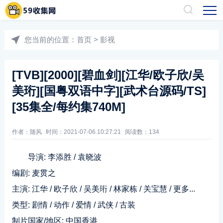
您当前的位置：
首页
>
影视
[TVB][2000][碧血剑][江华/欧子欣/吴
美珩][国粤双语中字][武术台源码/TS]
[35集全/每约集740M]
作者：随风
时间：2021-07-06 10:27:21
阅读数：
134
导演: 李添胜 / 袁晓波
编剧: 麦贯之
主演: 江华 / 欧子欣 / 吴美珩 / 林家栋 / 关宝慧 / 更多...
类型: 剧情 / 动作 / 爱情 / 武侠 / 古装
制片国家/地区: 中国香港