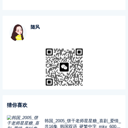
随风
猜你喜欢
韩国_2005_饼干老师星星糖_喜剧_爱情_
共16集_韩国双语_硬繁中字_mkv_600兆