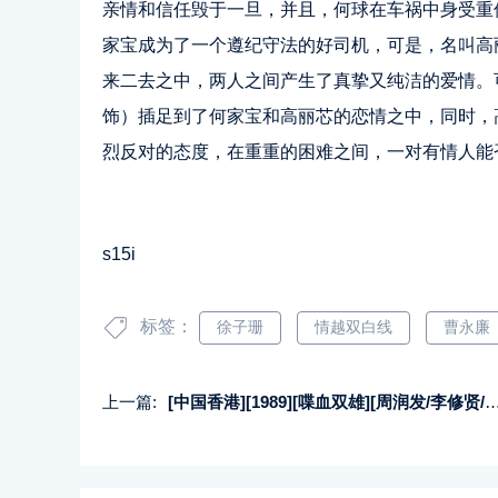
亲情和信任毁于一旦，并且，何球在车祸中身受重
家宝成为了一个遵纪守法的好司机，可是，名叫高
来二去之中，两人之间产生了真挚又纯洁的爱情。
饰）插足到了何家宝和高丽芯的恋情之中，同时，
烈反对的态度，在重重的困难之间，一对有情人能
s15i
标签：
徐子珊
情越双白线
曹永廉
上一篇:
[中国香港][1989][喋血双雄][周润发/李修贤/叶倩文][国粤双语中字][MKV/2.18G/1080P]