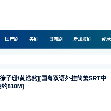
国产剧
美剧
日韩剧
新加坡剧
纪录
郑则仕/徐子珊/黄浩然][国粤双语外挂简繁SRT中
约810M]