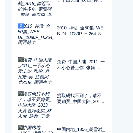
到的许多年_黄晓明_殷
桃_秦海璐_共52集_国语
中字_MP4_720P
3
2010_神话_全50集_WE
B-DL_1080P_H.264_89.
51G_MP4_国语韩字
4
免费_中国大陆_2011_一
不小心爱上你_张翰_丹
尼斯·吴_江铠同_共30集
_国语中字_MP4_720P
5
提取码找不到了，请不
要购买_中国大陆_2013_
天真遇到现实_林永健_
陈数_王龙华_共34集_国
语中字_MP4_720P
6
中国内地_1996_胡雪岩_