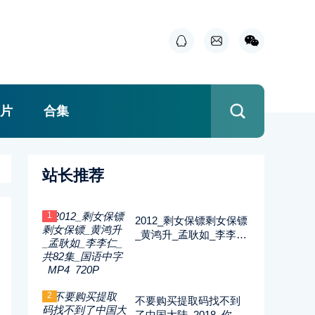
片
合集
站长推荐
1
2012_剩女保镖剩女保镖
_黄鸿升_孟耿如_李李仁
_共82集_国语中字_MP4
_720P
2
不要购买提取码找不到
了中国大陆_2018_你迟