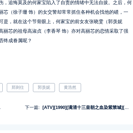
伤，追悔莫及的何家宝陷入了自责的情绪中无法自拔。之后，何
丽芯（徐子珊 饰）的女交警却常常抓住各种机会找他的碴，一
可是，就在这个节骨眼上，何家宝的前女友张晓雯（郭羡妮
高丽芯的祖母高淑贞（李香琴 饰）亦对高丽芯的恋情采取了强
否终成眷属呢？
郑则仕
郭羡妮
黄浩然
下一篇:
[ATV][1990][满清十三皇朝之血染紫禁城][刘永/米雪/梁思浩][国粤双语中字][Mytvsuper源码/1080P][20集全/每集约1.9G]