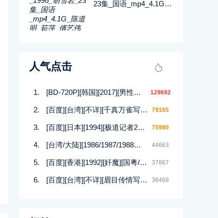
23集_国语_mp4_4.1G_
陈道明_茹萍_傅艺伟_百
度网盘
人气点击
[BD-720P][韩国][2017][男性的17种幻想][崔在焕/朴庆熙][韩语中字][MP4/1.5G][HD高清]
129692
[百度][台湾][不详][千真万雀写真集][12集][MKV]
79165
[百度][日本][1994][极道记者2马券転生篇][日语/中文软字幕][DVDISO/4.00GB]
75980
[台湾/大陆][1986/1987/1988等][四大美人合集DVD][西施/貂蝉/杨贵妃等][潘迎紫/寇世勋/顾冠忠][144集全][国语中字][88DVD/iso]
44663
[百度][香港][1992][奸魔][国粤/无字][MKV/925MB]
37867
[百度][台湾][不详][眉目传情写真集][12集][MKV]
36469