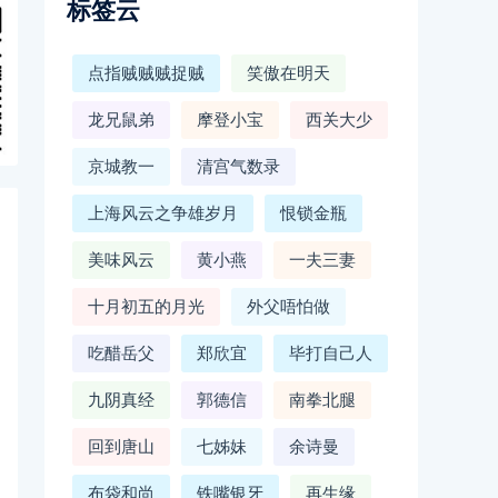
标签云
点指贼贼贼捉贼
笑傲在明天
龙兄鼠弟
摩登小宝
西关大少
京城教一
清宫气数录
上海风云之争雄岁月
恨锁金瓶
美味风云
黄小燕
一夫三妻
十月初五的月光
外父唔怕做
吃醋岳父
郑欣宜
毕打自己人
九阴真经
郭德信
南拳北腿
回到唐山
七姊妹
余诗曼
布袋和尚
铁嘴银牙
再生缘