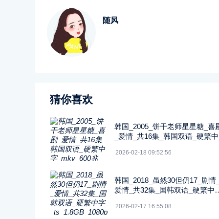
随风
猜你喜欢
韩国_2005_饼干老师星星糖_喜
_爱情_共16集_韩国双语_硬繁
_mkv_600兆_480p_无台标
2026-02-18 09:52:56
韩国_2018_虽然30但仍17_剧情
爱情_共32集_国韩双语_硬繁中
ts_1.8GB_1080p_八大戏剧台
2026-02-17 16:55:08