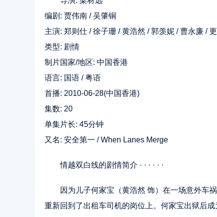
导演: 梁材远
编剧: 贾伟南 / 吴肇铜
主演: 郑则仕 / 徐子珊 / 黄浩然 / 郭羡妮 / 曹永廉 / 更多
类型: 剧情
制片国家/地区: 中国香港
语言: 国语 / 粤语
首播: 2010-06-28(中国香港)
集数: 20
单集片长: 45分钟
又名: 安全第一 / When Lanes Merge
情越双白线的剧情简介 · · · · · ·
因为儿子何家宝（黄浩然 饰）在一场意外车
重新回到了出租车司机的岗位上。何家宝出狱后成