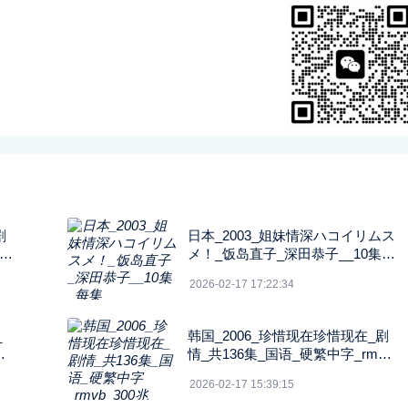
剧
日本_2003_姐妹情深ハコイリムス
中字
メ！_饭岛直子_深田恭子__10集_
每集2G_1080P_FOD
2026-02-17 17:22:34
_
韩国_2006_珍惜现在珍惜现在_剧
字_
情_共136集_国语_硬繁中字_rmvb
_300兆_480p_纬来戏剧
2026-02-17 15:39:15