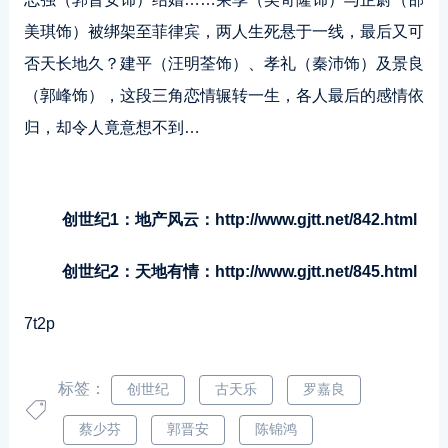
美琪饰）被绑架至菲律宾，两人生死悬于一线，最后又可
否天长地久？建平（汪明荃饰）、孝礼（秦沛饰）及景良
（郭峰饰），这段三角恋情辗转一生，各人最后的感情依
归，却令人竟意想不到…
创世纪1：地产风云：http://www.gjtt.net/842.html
创世纪2：天地有情：http://www.gjtt.net/845.html
7t2p
标签：
创世纪
古天乐
罗嘉良
蔡少芬
郭晋安
陈锦鸿