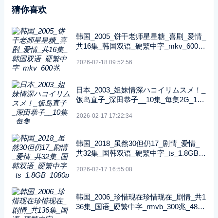
猜你喜欢
韩国_2005_饼干老师星星糖_喜剧_爱情_
共16集_韩国双语_硬繁中字_mkv_600兆
_480p_无台标
2026-02-18 09:52:56
日本_2003_姐妹情深ハコイリムスメ！_
饭岛直子_深田恭子__10集_每集2G_108
0P_FOD
2026-02-17 17:22:34
韩国_2018_虽然30但仍17_剧情_爱情_
共32集_国韩双语_硬繁中字_ts_1.8GB_1
080p_八大戏剧台
2026-02-17 16:55:08
韩国_2006_珍惜现在珍惜现在_剧情_共1
36集_国语_硬繁中字_rmvb_300兆_480p
_纬来戏剧