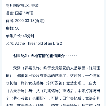
制片国家/地区: 香港
语言: 国语 / 粤语
首播: 2000-03-13(香港)
集数: 56
单集片长: 43分钟
又名: At the Threshold of an Era 2
创世纪2：天地有情的剧情简介 · · · · · ·
荣添（罗嘉良饰）终于发觉最爱的人是希贤（陈慧珊
饰），偏偏她已经没有爱恋的感觉了。这时候，一个与颖
欣长相一样的女孩美娜（郭可盈饰）竟然出现……自力
（古天乐饰）与生父（刘兆铭饰）重遇后，本来打算与田
宁（蔡少芬饰）长厢斯守，可惜，田宁失忆后，竟决定和
志强（郭晋安饰）结婚……荣享（吴奇隆饰）与芷蔚（邵