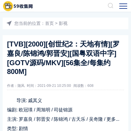
您当前的位置：
首页
>
影视
[TVB][2000][创世纪2：天地有情][罗
嘉良/陈锦鸿/郭晋安][国粤双语中字]
[GOTV源码/MKV][56集全/每集约
800M]
作者：随风
时间：2021-09-21 10:25:00
阅读数：
608
导演: 戚其义
编剧: 欧冠瑛 / 周旭明 / 司徒锦源
主演: 罗嘉良 / 郭晋安 / 陈锦鸿 / 古天乐 / 吴奇隆 / 更多...
类型: 剧情