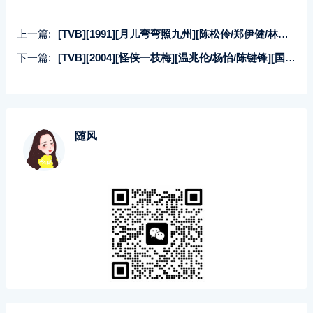
上一篇:
[TVB][1991][月儿弯弯照九州][陈松伶/郑伊健/林利][国粤双语无字][GOTV源码/TS][20集全/每集约830M]
下一篇:
[TVB][2004][怪侠一枝梅][温兆伦/杨怡/陈键锋][国粤双语中字][GOTV源码/TS][20集全/单集约920M]
随风