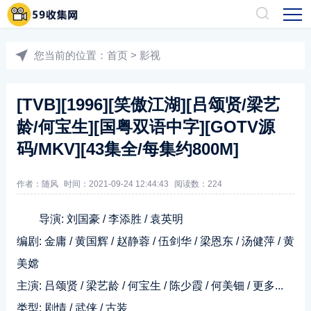
您当前的位置：
首页
>
影视
[TVB][1996][笑傲江湖][吕颂贤/梁艺
龄/何宝生][国粤双语中字][GOTV源
码/MKV][43集全/每集约800M]
作者：随风
时间：2021-09-24 12:44:43
阅读数：
224
导演: 刘国豪 / 李添胜 / 袁英明
编剧: 金庸 / 黄国辉 / 赵静蓉 / 伍剑华 / 梁恩东 / 汤健萍 / 黄
美嫦
主演: 吕颂贤 / 梁艺龄 / 何宝生 / 陈少霞 / 何美钿 / 更多...
类型: 剧情 / 武侠 / 古装