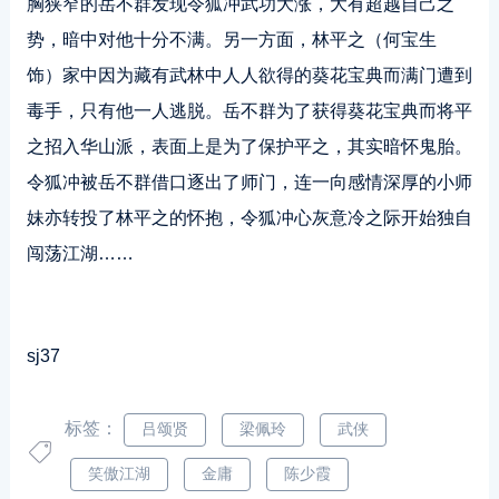
胸狭窄的岳不群发现令狐冲武功大涨，大有超越自己之
势，暗中对他十分不满。另一方面，林平之（何宝生
饰）家中因为藏有武林中人人欲得的葵花宝典而满门遭到
毒手，只有他一人逃脱。岳不群为了获得葵花宝典而将平
之招入华山派，表面上是为了保护平之，其实暗怀鬼胎。
令狐冲被岳不群借口逐出了师门，连一向感情深厚的小师
妹亦转投了林平之的怀抱，令狐冲心灰意冷之际开始独自
闯荡江湖……
sj37
标签：
吕颂贤
梁佩玲
武侠
笑傲江湖
金庸
陈少霞