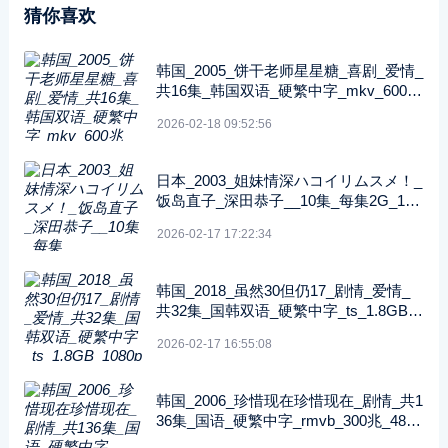
猜你喜欢
韩国_2005_饼干老师星星糖_喜剧_爱情_
共16集_韩国双语_硬繁中字_mkv_600兆
_480p_无台标
2026-02-18 09:52:56
日本_2003_姐妹情深ハコイリムスメ！_
饭岛直子_深田恭子__10集_每集2G_108
0P_FOD
2026-02-17 17:22:34
韩国_2018_虽然30但仍17_剧情_爱情_
共32集_国韩双语_硬繁中字_ts_1.8GB_1
080p_八大戏剧台
2026-02-17 16:55:08
韩国_2006_珍惜现在珍惜现在_剧情_共1
36集_国语_硬繁中字_rmvb_300兆_480p
_纬来戏剧