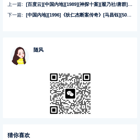
上一篇:
[百度云][中国内地][1989][神探十案][翟乃社/唐群][国语无字][2集][DAT/每集约447MB]
下一篇:
[中国内地][1996]《狄仁杰断案传奇》[马昌钰][50集全][国语中字][RMVB/每集约151M]_百度云网盘资源下载
随风
猜你喜欢