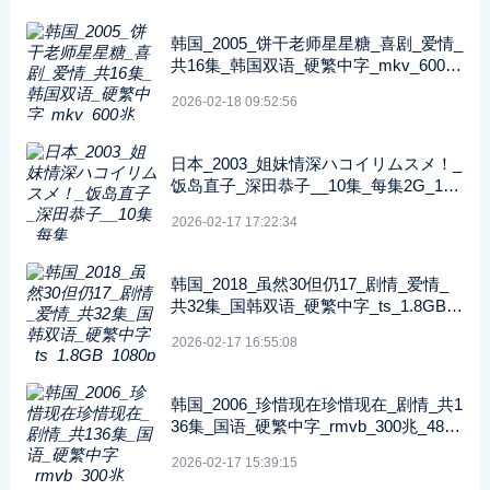
韩国_2005_饼干老师星星糖_喜剧_爱情_
共16集_韩国双语_硬繁中字_mkv_600兆
_480p_无台标
2026-02-18 09:52:56
日本_2003_姐妹情深ハコイリムスメ！_
饭岛直子_深田恭子__10集_每集2G_108
0P_FOD
2026-02-17 17:22:34
韩国_2018_虽然30但仍17_剧情_爱情_
共32集_国韩双语_硬繁中字_ts_1.8GB_1
080p_八大戏剧台
2026-02-17 16:55:08
韩国_2006_珍惜现在珍惜现在_剧情_共1
36集_国语_硬繁中字_rmvb_300兆_480p
_纬来戏剧
2026-02-17 15:39:15