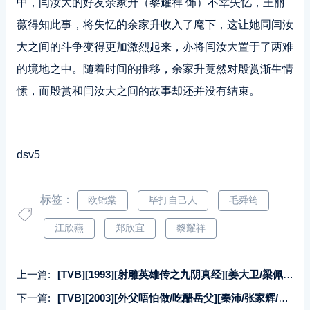
中，闫汝大的好友余家升（黎耀祥 饰）不幸失忆，王丽
薇得知此事，将失忆的余家升收入了麾下，这让她同闫汝
大之间的斗争变得更加激烈起来，亦将闫汝大置于了两难
的境地之中。随着时间的推移，余家升竟然对殷赏渐生情
愫，而殷赏和闫汝大之间的故事却还并没有结束。
dsv5
标签：
欧锦棠
毕打自己人
毛舜筠
江欣燕
郑欣宜
黎耀祥
上一篇:
[TVB][1993][射雕英雄传之九阴真经][姜大卫/梁佩玲/张智霖][国粤双语中字][GOTV源码/MKV][20集全/每集约870M]
下一篇:
[TVB][2003][外父唔怕做/吃醋岳父][秦沛/张家辉/杨千嬅][国粤双语外挂中字][GOTV源码/MKV][20集全/单集约860M]