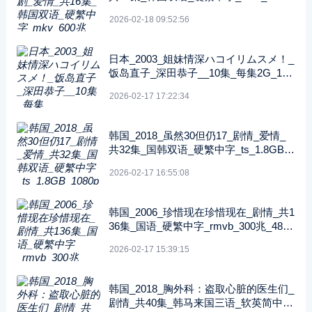
_480p_无台标
2026-02-18 09:52:56
日本_2003_姐妹情深ハコイリムスメ！_
饭岛直子_深田恭子__10集_每集2G_108
0P_FOD
2026-02-17 17:22:34
韩国_2018_虽然30但仍17_剧情_爱情_
共32集_国韩双语_硬繁中字_ts_1.8GB_1
080p_八大戏剧台
2026-02-17 16:55:08
韩国_2006_珍惜现在珍惜现在_剧情_共1
36集_国语_硬繁中字_rmvb_300兆_480p
_纬来戏剧
2026-02-17 15:39:15
韩国_2018_胸外科：盗取心脏的医生们_
剧情_共40集_韩马来国三语_软英简中字