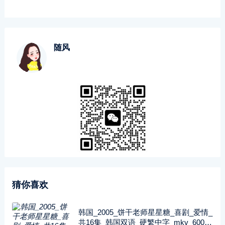
随风
猜你喜欢
韩国_2005_饼干老师星星糖_喜剧_爱情_
共16集_韩国双语_硬繁中字_mkv_600兆