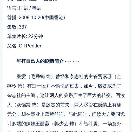
语言: 国语 / 粤语
首播: 2008-10-20(中国香港)
集数: 337
单集片长: 22分钟
又名: Off Pedder
毕打自己人的剧情简介 · · · · · ·
殷赏（毛舜筠 饰）曾经和杂志社的主管贾素珊（金
燕玲 饰）有过一段并不愉快的过去，如今，殷赏成为了
杂志社的主编，这让两人的关系产生了巨大的转变。闫汝
大（欧锦棠 饰）是殷赏的前夫，两人尽管在感情上有缘
无分，却在事业上藕断丝连。与此同时，闫汝大亦要同诡
计多端的妹妹王丽薇（郭少芸 饰）斗智斗勇。一场意外