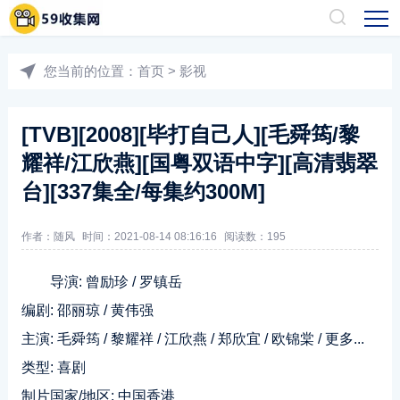
您当前的位置：
首页
>
影视
[TVB][2008][毕打自己人][毛舜筠/黎
耀祥/江欣燕][国粤双语中字][高清翡翠
台][337集全/每集约300M]
作者：随风
时间：2021-08-14 08:16:16
阅读数：
195
导演: 曾励珍 / 罗镇岳
编剧: 邵丽琼 / 黄伟强
主演: 毛舜筠 / 黎耀祥 / 江欣燕 / 郑欣宜 / 欧锦棠 / 更多...
类型: 喜剧
制片国家/地区: 中国香港