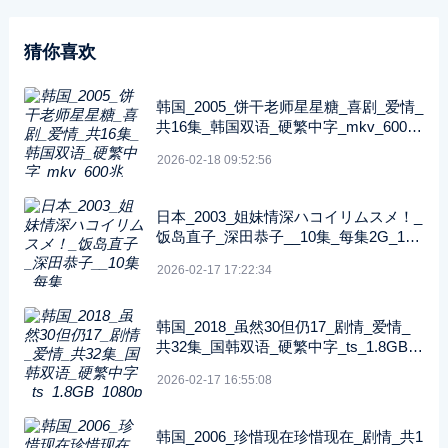
猜你喜欢
韩国_2005_饼干老师星星糖_喜剧_爱情_
共16集_韩国双语_硬繁中字_mkv_600兆
_480p_无台标
2026-02-18 09:52:56
日本_2003_姐妹情深ハコイリムスメ！_
饭岛直子_深田恭子__10集_每集2G_108
0P_FOD
2026-02-17 17:22:34
韩国_2018_虽然30但仍17_剧情_爱情_
共32集_国韩双语_硬繁中字_ts_1.8GB_1
080p_八大戏剧台
2026-02-17 16:55:08
韩国_2006_珍惜现在珍惜现在_剧情_共1