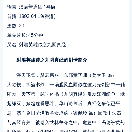
语言: 汉语普通话 / 粤语
首播: 1993-04-19(香港)
集数: 20
单集片长: 45分钟
又名: 射雕英雄传之九阴真经
射雕英雄传之九阴真经的剧情简介 · · · · · ·
漫天飞雪，瑟瑟寒冬。东邪黄药师（姜大卫 饰）一
人独饮，挥酒淋剑，一场腥风血雨似在这刀光剑影中一触
即发。天下第一武学奇书《九阴真经》引发江湖纷争，缘
起缘灭，掀起连番恶斗。华山论剑后，真经之争似已平
息，然而金国萨满教圣女冯蘅（梁佩玲 饰）因教中法器
与真经有关，被卷入武林争夺之中。危急中，冯蘅被黄药
师所救，两人互生情愫，情根深种。黄药师为救冯蘅身中