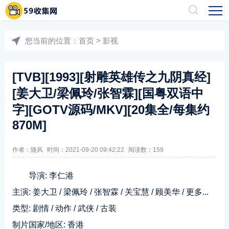
您当前的位置：
首页
>
影视
[TVB][1993][射雕英雄传之九阴真经]
[姜大卫/梁佩玲/张智霖][国粤双语中
字][GOTV源码/MKV][20集全/每集约
870M]
作者：随风
时间：2021-09-20 09:42:22
阅读数：
159
导演: 李仁港
主演: 姜大卫 / 梁佩玲 / 张智霖 / 关宝慧 / 顾美华 / 更多...
类型: 剧情 / 动作 / 武侠 / 古装
制片国家/地区: 香港