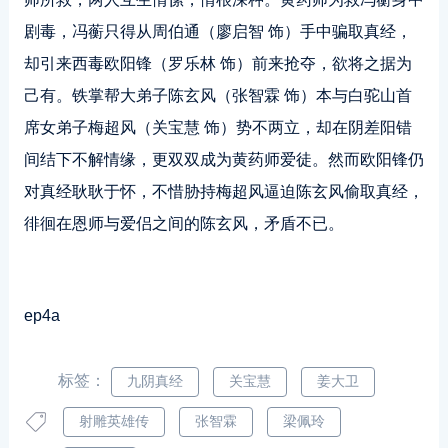
剧毒，冯蘅只得从周伯通（廖启智 饰）手中骗取真经，
却引来西毒欧阳锋（罗乐林 饰）前来抢夺，欲将之据为
己有。铁掌帮大弟子陈玄风（张智霖 饰）本与白驼山首
席女弟子梅超风（关宝慧 饰）势不两立，却在阴差阳错
间结下不解情缘，更双双成为黄药师爱徒。然而欧阳锋仍
对真经耿耿于怀，不惜胁持梅超风逼迫陈玄风偷取真经，
徘徊在恩师与爱侣之间的陈玄风，矛盾不已。
ep4a
标签：
九阴真经
关宝慧
姜大卫
射雕英雄传
张智霖
梁佩玲